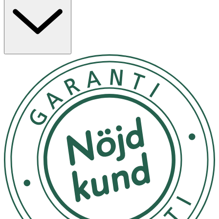
möjligt.
För ett jämnt resultat, se till att nageln är helt fri från
rester av nagellack eller annat som t.ex. nagelbandsolja
eller handkräm. Applicera ett eller flera lager närmst
nageln. Flera lager ger en djupare nyans av de färgade
och ett starkare lager av det transperanta. Nail Hardener
kan användas enskilt eller som baslack.
Förvaras i rumstemperatur
OK för gravida och ammande:
Ja
Ingredienser:
Ethyl Acetate, Butyl Acetate, Nitrocellulose, Adipic
Acid/Neopentyl Glycol/Trimellitic Anhydride Copolymer,
Acetyl Tributyl Citrate, Alcohol, Isopropyl Alcohol,
Caprylyl Glycol, Capryl/Capric Triglyceride, Centella
Asiatica Extract, Castanea Sativa (Chestnut) Seed Extract,