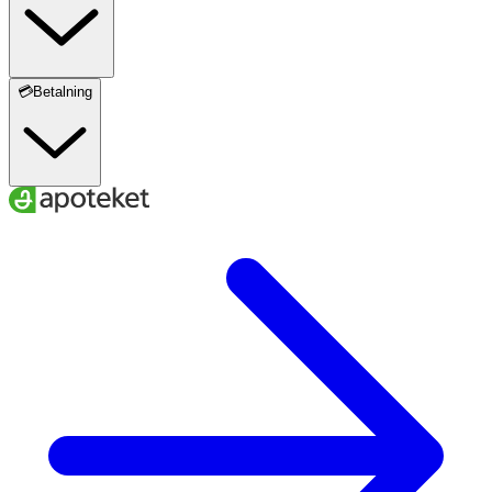
💳Betalning