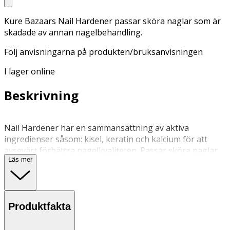
Kure Bazaars Nail Hardener passar sköra naglar som är
skadade av annan nagelbehandling.
Följ anvisningarna på produkten/bruksanvisningen
I lager online
Beskrivning
Nail Hardener har en sammansättning av aktiva
ingredienser såsom: kisel, keratin och kalcium för att
avsevärt förbättra nagelkvaliteten. Passar sköra naglar
Läs mer
som är mjuka och lätt går av eller naglar som är skadade
av annan nagelbehandling. Innehåller också extrakt med
vitaliserande och stärkande egenskaper: hibiskus och
patenterat kastanjextrakt. Samt ett patenterat komplex
Produktfakta
känt för sin uppbyggande och stärkande effektt: AHA-
fruktsyra-komplex. Med en bredare, rundad borste för
enklare applicering, så nära nagelns naturliga form som