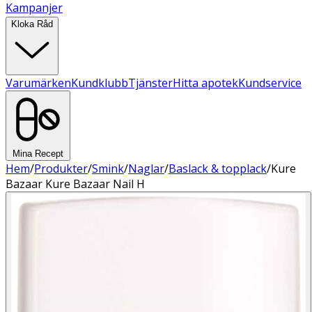
Kampanjer
Kloka Råd
Varumärken
Kundklubb
Tjänster
Hitta apotek
Kundservice
Mina Recept
Hem
/
Produkter
/
Smink
/
Naglar
/
Baslack & topplack
/
Kure
Bazaar Kure Bazaar Nail H