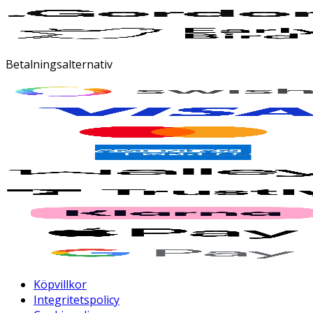
Betalningsalternativ
Köpvillkor
Integritetspolicy