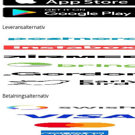
Leveransalternativ
Betalningsalternativ