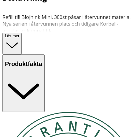
Refill till Blöjhink Mini, 300st påsar i återvunnet material.
Nya serien i återvunnen plats och tidigare Korbell-
artiklar är kompatibla.
Läs mer
Montera på kassetten inuti Korbell blöjhink Mini.
Rumstemperatur
Produktfakta
OK för gravida och ammande:
Ja
Ingredienser:
HDPE