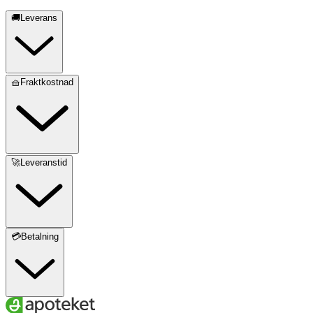
🚚Leverans
🧺Fraktkostnad
🚀Leveranstid
💳Betalning