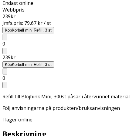
Endast online
Webbpris
239
kr
Jmfs.pris:
79,67 kr / st
Köp
Korbell mini Refill, 3 st
0
239
kr
Köp
Korbell mini Refill, 3 st
0
Refill till Blöjhink Mini, 300st påsar i återvunnet material.
Följ anvisningarna på produkten/bruksanvisningen
I lager online
Beskrivning