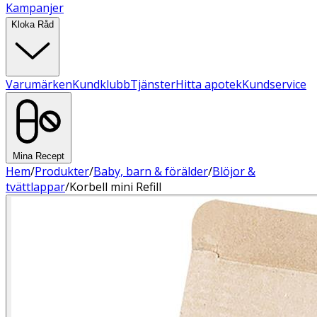
Kampanjer
Kloka Råd
Varumärken
Kundklubb
Tjänster
Hitta apotek
Kundservice
Mina Recept
Hem
/
Produkter
/
Baby, barn & förälder
/
Blöjor &
tvättlappar
/
Korbell mini Refill