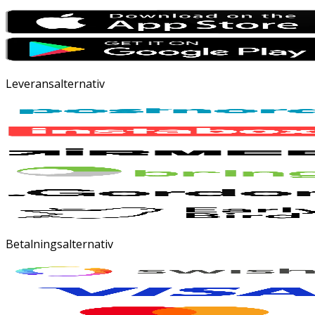
Leveransalternativ
Betalningsalternativ