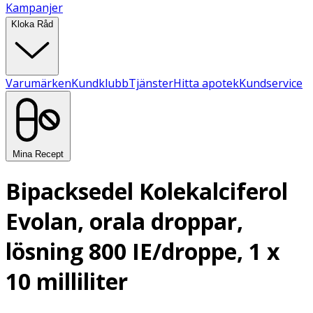
Kampanjer
Kloka Råd
Varumärken
Kundklubb
Tjänster
Hitta apotek
Kundservice
Mina Recept
Bipacksedel Kolekalciferol
Evolan, orala droppar,
lösning 800 IE/droppe, 1 x
10 milliliter