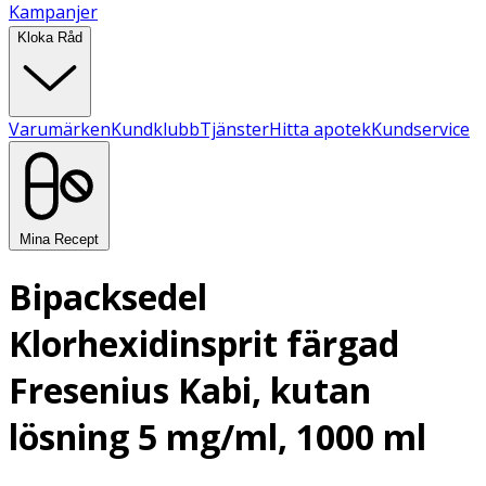
Kampanjer
Kloka Råd
Varumärken
Kundklubb
Tjänster
Hitta apotek
Kundservice
Mina Recept
Bipacksedel
Klorhexidinsprit färgad
Fresenius Kabi, kutan
lösning 5 mg/ml, 1000 ml