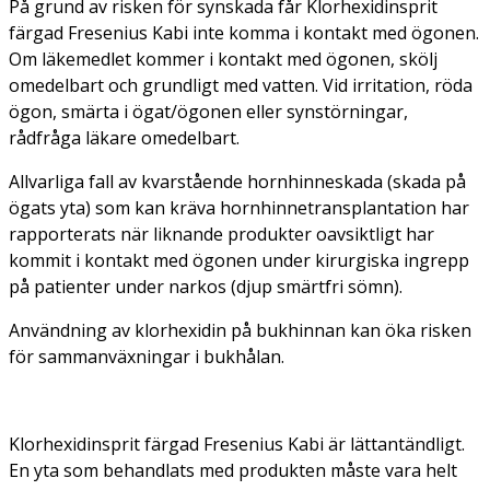
På grund av risken för synskada får Klorhexidinsprit
färgad Fresenius Kabi inte komma i kontakt med ögonen.
Om läkemedlet kommer i kontakt med ögonen, skölj
omedelbart och grundligt med vatten. Vid irritation, röda
ögon, smärta i ögat/ögonen eller synstörningar,
rådfråga läkare omedelbart.
Allvarliga fall av kvarstående hornhinneskada (skada på
ögats yta) som kan kräva hornhinnetransplantation har
rapporterats när liknande produkter oavsiktligt har
kommit i kontakt med ögonen under kirurgiska ingrepp
på patienter under narkos (djup smärtfri sömn).
Användning av klorhexidin på bukhinnan kan öka risken
för sammanväxningar i bukhålan.
Klorhexidinsprit färgad Fresenius Kabi är lättantändligt.
En yta som behandlats med produkten måste vara helt