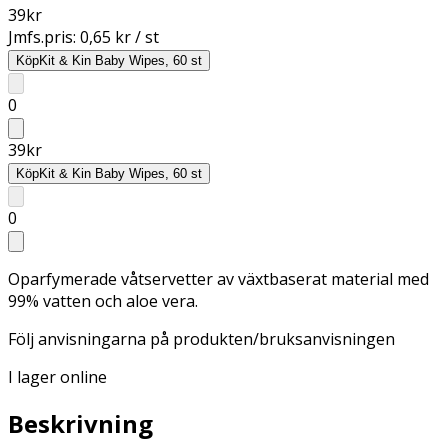
39
kr
Jmfs.pris:
0,65 kr / st
Köp
Kit & Kin Baby Wipes, 60 st
0
39
kr
Köp
Kit & Kin Baby Wipes, 60 st
0
Oparfymerade våtservetter av växtbaserat material med
99% vatten och aloe vera.
Följ anvisningarna på produkten/bruksanvisningen
I lager online
Beskrivning