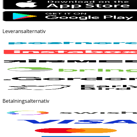
Leveransalternativ
Betalningsalternativ