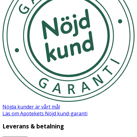
OK för gravida och ammande:
Ja
Ingredienser:
Aqua, Chamomilla Recutita Flower Extract, Glycerin,
Cocamidopropyl PG-Dimonium Chloride, Citric Acid,
Sodium Hydroxide, Sodium Benzoate, Sodium Levulinate,
Levulinic Acid.
Nöjda kunder är vårt mål
Läs om Apotekets Nöjd kund-garanti
Leverans & betalning