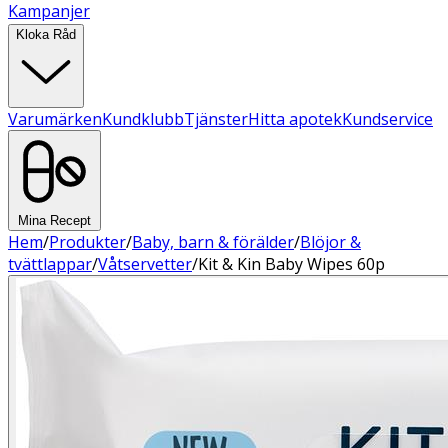
Kampanjer
Kloka Råd
Varumärken
Kundklubb
Tjänster
Hitta apotek
Kundservice
Mina Recept
Hem
/
Produkter
/
Baby, barn & förälder
/
Blöjor &
tvättlappar
/
Våtservetter
/
Kit & Kin Baby Wipes 60p