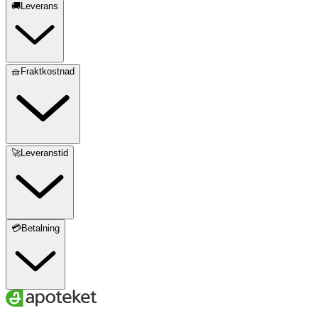
🚚Leverans
🧺Fraktkostnad
🚀Leveranstid
💳Betalning