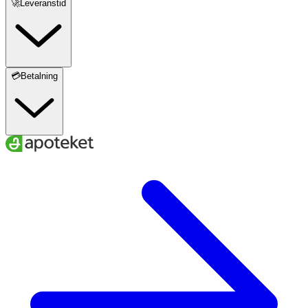
🚀Leveranstid
💳Betalning