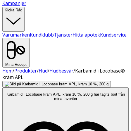
Kampanjer
Kloka Råd
Varumärken
Kundklubb
Tjänster
Hitta apotek
Kundservice
Mina Recept
Hem
/
Produkter
/
Hud
/
Hudbesvär
/
Karbamid i Locobase®
kräm APL
Karbamid i Locobase kräm APL, kräm 10 %, 200 g har tagits bort från
mina favoriter