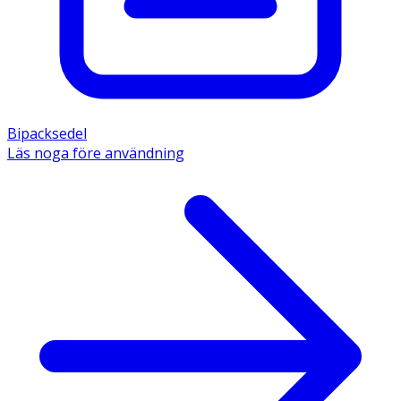
Bipacksedel
Läs noga före användning