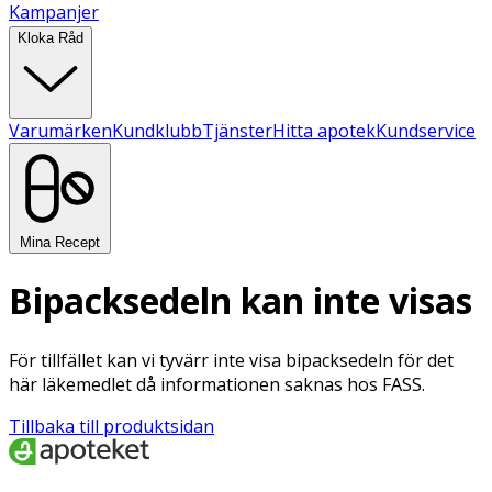
Kampanjer
Kloka Råd
Varumärken
Kundklubb
Tjänster
Hitta apotek
Kundservice
Mina Recept
Bipacksedeln kan inte visas
För tillfället kan vi tyvärr inte visa bipacksedeln för det
här läkemedlet då informationen saknas hos FASS.
Tillbaka till produktsidan