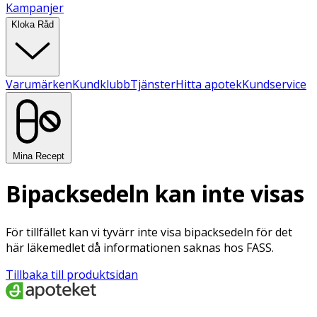
Kampanjer
Kloka Råd
Varumärken
Kundklubb
Tjänster
Hitta apotek
Kundservice
Mina Recept
Bipacksedeln kan inte visas
För tillfället kan vi tyvärr inte visa bipacksedeln för det
här läkemedlet då informationen saknas hos FASS.
Tillbaka till produktsidan