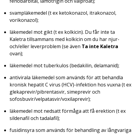
fenobarbital, lamotrigin och valproat);
svampläkemedel (t ex ketokonazol, itrakonazol,
vorikonazol);
läkemedel mot gikt (t ex kolkicin). Du får inte ta
Kaletra tillsammans med kolkicin om du har njur-
och/eller leverproblem (se även
Ta inte Kaletra
ovan);
läkemedel mot tuberkulos (bedakilin, delamanid);
antivirala läkemedel som används för att behandla
kronisk hepatit C virus (HCV)-infektion hos vuxna (t ex
glekaprevir/pibrentasvir, simeprevir och
sofosbuvir/velpatasvir/voxilaprevir);
läkemedel mot nedsatt förmåga att få erektion (t ex
sildenafil och tadalafil);
fusidinsyra som används för behandling av långvariga