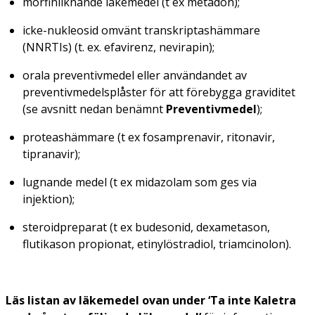
morfinliknande läkemedel (t ex metadon);
icke-nukleosid omvänt transkriptashämmare
(NNRTIs) (t. ex. efavirenz, nevirapin);
orala preventivmedel eller användandet av
preventivmedelsplåster för att förebygga graviditet
(se avsnitt nedan benämnt
Preventivmedel
);
proteashämmare (t ex fosamprenavir, ritonavir,
tipranavir);
lugnande medel (t ex midazolam som ges via
injektion);
steroidpreparat (t ex budesonid, dexametason,
flutikason propionat, etinylöstradiol, triamcinolon).
Läs listan av läkemedel ovan under ‘Ta inte Kaletra