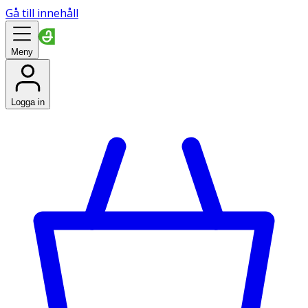
Gå till innehåll
Meny
Logga in