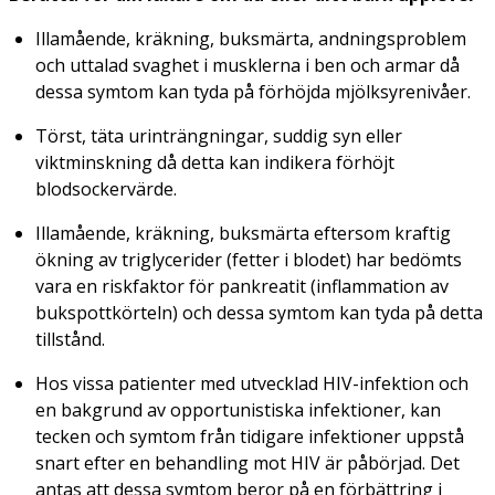
Illamående, kräkning, buksmärta, andningsproblem
och uttalad svaghet i musklerna i ben och armar då
dessa symtom kan tyda på förhöjda mjölksyrenivåer.
Törst, täta urinträngningar, suddig syn eller
viktminskning då detta kan indikera förhöjt
blodsockervärde.
Illamående, kräkning, buksmärta eftersom kraftig
ökning av triglycerider (fetter i blodet) har bedömts
vara en riskfaktor för pankreatit (inflammation av
bukspottkörteln) och dessa symtom kan tyda på detta
tillstånd.
Hos vissa patienter med utvecklad HIV-infektion och
en bakgrund av opportunistiska infektioner, kan
tecken och symtom från tidigare infektioner uppstå
snart efter en behandling mot HIV är påbörjad. Det
antas att dessa symtom beror på en förbättring i