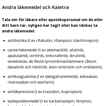
Andra läkemedel och Kaletra
Tala om för läkare eller apotekspersonal om du eller
ditt barn tar, nyligen har tagit eller kan tänkas ta
andra läkemedel.
antibiotika (t ex rifabutin, rifampicin, klaritromycin);
cancerläkemedel (t ex abemaciklib, afatinib,
apalutamid, ceritinib, enkorafenib, ibrutinib,
venetoklax, de flesta tyrosinkinashämmare såsom
dasatinib och nilotinib, även vinkristin och vinblastin);
antikoagulantia (t ex dabigatranetexilat, edoxaban,
rivaroxaban och warfarin);
antidepressiva (t ex trazodon, bupropion);
epilepsiläkemedel (t ex karbamazepin, fenytoin,