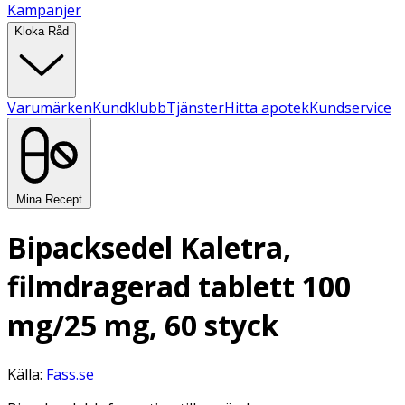
Kampanjer
Kloka Råd
Varumärken
Kundklubb
Tjänster
Hitta apotek
Kundservice
Mina Recept
Bipacksedel Kaletra,
filmdragerad tablett 100
mg/25 mg, 60 styck
Källa:
Fass.se