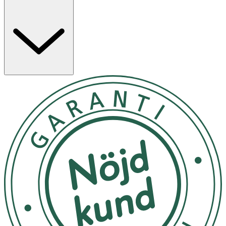
Användning
- Använd serumet morgon och kväll på väl ren rengjord
hud.
- Ta 4–6 droppar i handflatan och massera in dessa i
ansiktet.
- Avsluta med passande dag- eller nattkräm.
- Förvaras i rumstemperatur.
Inneh
å
ll
Aqua, Pentylene Glycol, Glycerin, Butylene Glycol,
Panthenol, Sodium Hyaluronate, Hydrolyzed Hyaluronic
Acid, Lactobacillus Ferment, Lactobacillus, Cocos Nucifera
Fruit Extract, Caprylyl Glycol, Polyacrylate Crosspolymer-
11, Sodium Gluconate.