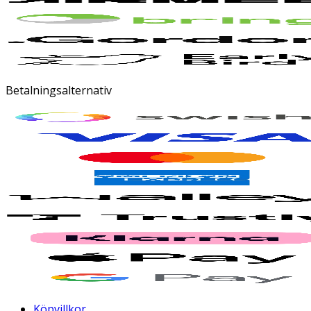
Betalningsalternativ
Köpvillkor