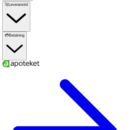
🚀Leveranstid
💳Betalning