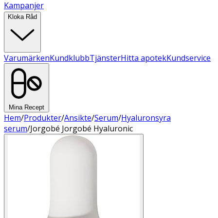
Kampanjer
Kloka Råd
Varumärken
Kundklubb
Tjänster
Hitta apotek
Kundservice
Mina Recept
Hem
/
Produkter
/
Ansikte
/
Serum
/
Hyaluronsyra
serum
/
Jorgobé Jorgobé Hyaluronic