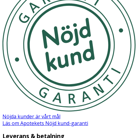
- Behöver ej sköljas av.
- Använd minst 1–3 gånger i veckan.
- Öka användningen gradvis i takt med att din hud vänjer
sig vid produkten.
- Förvaras i rumstemperatur.
Innehåll
Aqua, Propanediol, Pentylene Glycol, Glycerin, Betaine,
Salicylic Acid, Dipotassium Glycyrrhizate, Sodium
Hydroxide.
Nöjda kunder är vårt mål
Läs om Apotekets Nöjd kund-garanti
Leverans & betalning