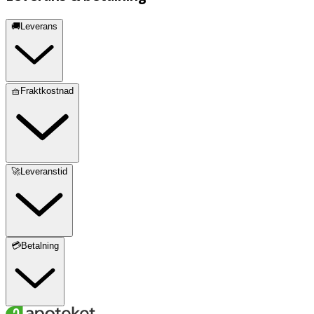
🚚Leverans
🧺Fraktkostnad
🚀Leveranstid
💳Betalning