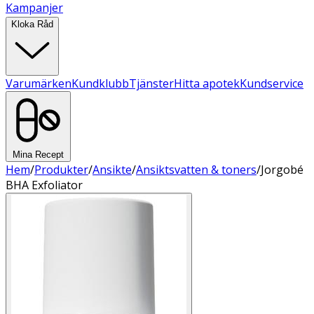
Kampanjer
Kloka Råd
Varumärken
Kundklubb
Tjänster
Hitta apotek
Kundservice
Mina Recept
Hem
/
Produkter
/
Ansikte
/
Ansiktsvatten & toners
/
Jorgobé
BHA Exfoliator