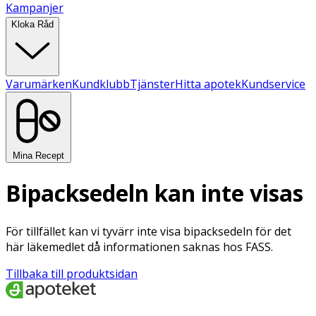
Kampanjer
Kloka Råd
Varumärken
Kundklubb
Tjänster
Hitta apotek
Kundservice
Mina Recept
Bipacksedeln kan inte visas
För tillfället kan vi tyvärr inte visa bipacksedeln för det
här läkemedlet då informationen saknas hos FASS.
Tillbaka till produktsidan