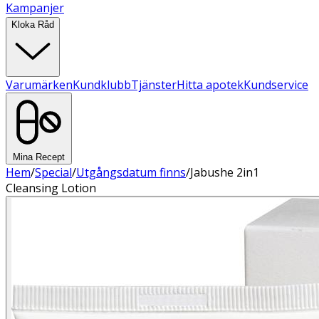
Kampanjer
Kloka Råd
Varumärken
Kundklubb
Tjänster
Hitta apotek
Kundservice
Mina Recept
Hem
/
Special
/
Utgångsdatum finns
/
Jabushe 2in1
Cleansing Lotion