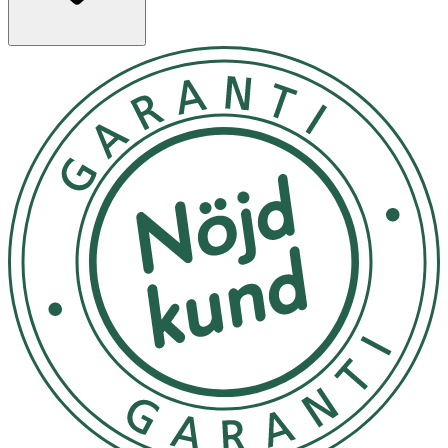
- Passar alla hudtyper.
- Oparfymerad.
- 100% vegansk.
Innehåll
Aqua, Polyglyceryl-4 Laurate/Sebacate, Polyglyceryl-6
Caprylate/Caprate, Glycerin, Panthenol, Kaolin, Squalane,
Sorbitan Isostearate, Ammonium
Acryloyldimethyltaurate/VP Copolymer, Hydroxyethyl
Acrylate/Sodium Acryloyldimethyl Taurate Copolymer,
Ethylhexylglycerin, Sodium Phytate, Polysorbate 60,
Phenoxyethanol, Alcohol, Parfum.