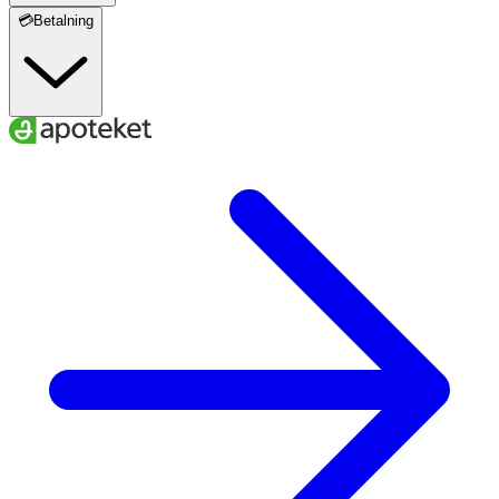
💳Betalning