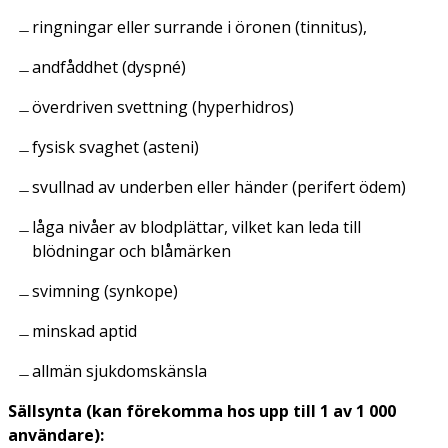
ringningar eller surrande i öronen (tinnitus),
andfåddhet (dyspné)
överdriven svettning (hyperhidros)
fysisk svaghet (asteni)
svullnad av underben eller händer (perifert ödem)
låga nivåer av blodplättar, vilket kan leda till
blödningar och blåmärken
svimning (synkope)
minskad aptid
allmän sjukdomskänsla
Sällsynta (kan förekomma hos upp till 1 av 1 000
användare):