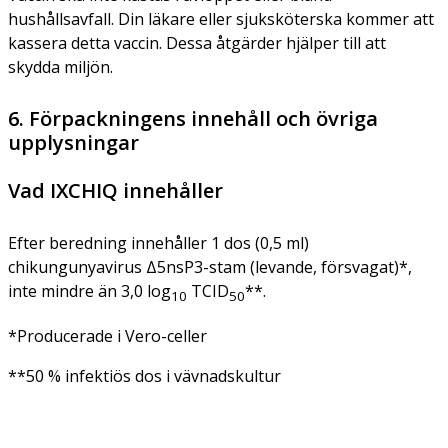
hushållsavfall. Din läkare eller sjuksköterska kommer att
kassera detta vaccin. Dessa åtgärder hjälper till att
skydda miljön.
6. Förpackningens innehåll och övriga
upplysningar
Vad IXCHIQ innehåller
Efter beredning innehåller 1 dos (0,5 ml)
chikungunyavirus Δ5nsP3-stam (levande, försvagat)*,
inte mindre än 3,0 log
TCID
**.
10
50
*Producerade i Vero-celler
**50 % infektiös dos i vävnadskultur