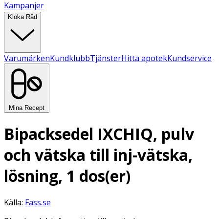
Kampanjer
Kloka Råd
Varumärken
Kundklubb
Tjänster
Hitta apotek
Kundservice
Mina Recept
Bipacksedel IXCHIQ, pulv
och vätska till inj-vätska,
lösning, 1 dos(er)
Källa:
Fass.se