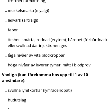
trötthet (utmattning)
muskelsmärta (myalgi)
ledvärk (artralgi)
feber
ömhet, smärta, rodnad (erytem), hårdhet (förhårdnad)
ellersvullnad där injektionen ges
låga nivåer av vita blodkroppar
höga nivåer av leverenzymer, mätt i blodprov
Vanliga (kan förekomma hos upp till 1 av 10
användare):
svullna lymfkörtlar (lymfadenopati)
hudutslag