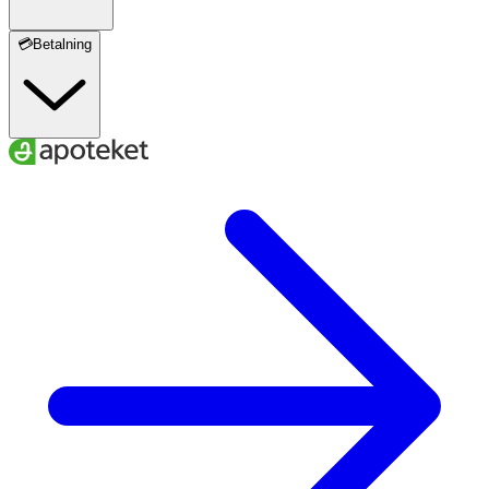
💳Betalning