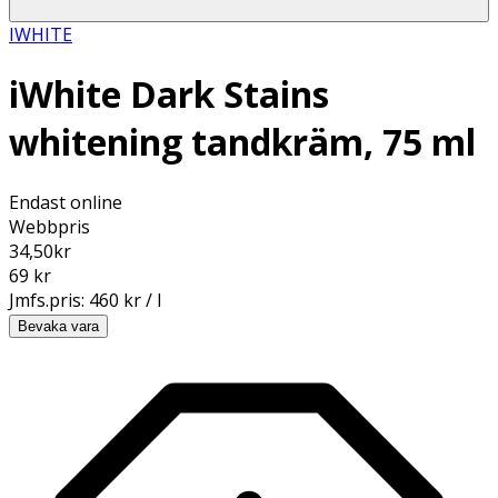
IWHITE
iWhite Dark Stains
whitening tandkräm, 75 ml
Endast online
Webbpris
34,50
kr
69 kr
Jmfs.pris:
460 kr / l
Bevaka vara