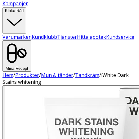
Kampanjer
Kloka Råd
Varumärken
Kundklubb
Tjänster
Hitta apotek
Kundservice
Mina Recept
Hem
/
Produkter
/
Mun & tänder
/
Tandkräm
/
iWhite Dark
Stains whitening