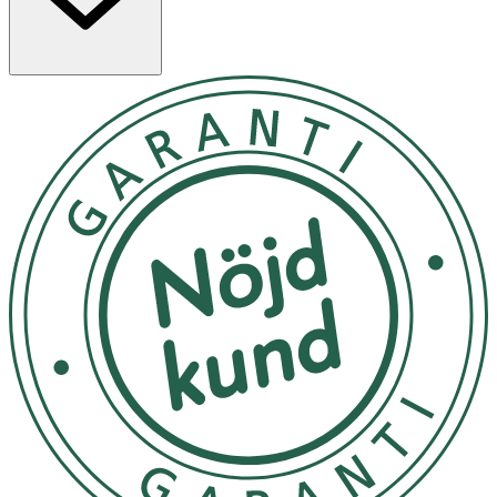
djup blekning av tänderna. PAP hämmar också tillväxten
av bakterier i munnen, vilket motverkar plack. Detta
resulterar i ett mer intensivt vitt, ljust leende utan att
skada tänder eller tandkött. Följ anvisningarna på
produkten/bruksanvisningen.
Användning
- Vuxna och barn över 12 år.
- För bästa resultat borsta tänderna efter varje måltid,
minst 2 gånger om dagen. Svälj inte tandkrämen.
- Lämpad för daglig användning.
- Använd tillsammans med iWhite Whitening Kit eller
munskölj för ett ännu bättre resultat.
- Avbryt behandlingen om du upplever smärta eller ökad
känslighet.
- Fri från väteperoxid, emaljvänlig och skadar varken