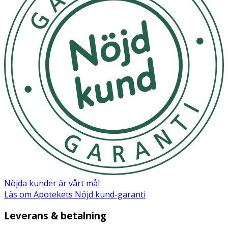
Tromethamine, Ethylhexylglycerin, Sodium Polyacrylate,
Adenosine, Caramel, Disodium Edta, Macadamia
Ternifolia Seed Oil, Alcohol, 1,2-Hexanediol,
Hydrogenated Lecithin, Polysorbate 20, Retinol, Brassica
Campestris (Rapeseed) Sterols, Ceramide Np, Ci 19140,
Cholesterol.
Nöjda kunder är vårt mål
Läs om Apotekets Nöjd kund-garanti
Leverans & betalning