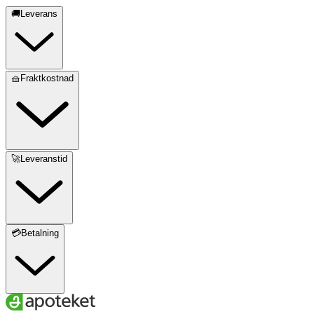
🚚Leverans
🧺Fraktkostnad
🚀Leveranstid
💳Betalning