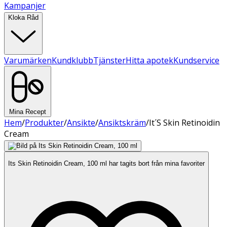
Kampanjer
Kloka Råd
Varumärken
Kundklubb
Tjänster
Hitta apotek
Kundservice
Mina Recept
Hem
/
Produkter
/
Ansikte
/
Ansiktskräm
/
It´S Skin Retinoidin
Cream
Its Skin Retinoidin Cream, 100 ml har tagits bort från mina favoriter