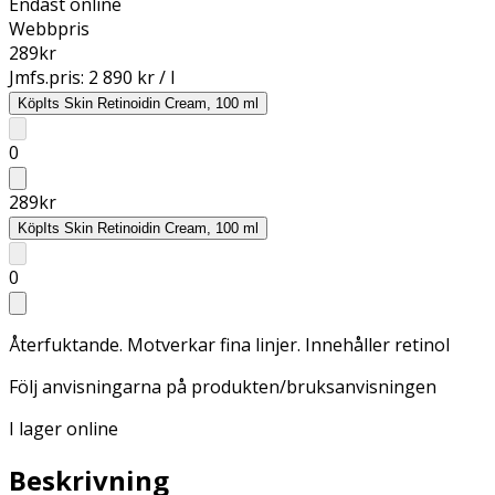
Endast online
Webbpris
289
kr
Jmfs.pris:
2 890 kr / l
Köp
Its Skin Retinoidin Cream, 100 ml
0
289
kr
Köp
Its Skin Retinoidin Cream, 100 ml
0
Återfuktande. Motverkar fina linjer. Innehåller retinol
Följ anvisningarna på produkten/bruksanvisningen
I lager online
Beskrivning