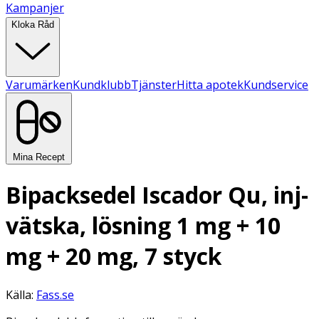
Kampanjer
Kloka Råd
Varumärken
Kundklubb
Tjänster
Hitta apotek
Kundservice
Mina Recept
Bipacksedel Iscador Qu, inj-
vätska, lösning 1 mg + 10
mg + 20 mg, 7 styck
Källa:
Fass.se