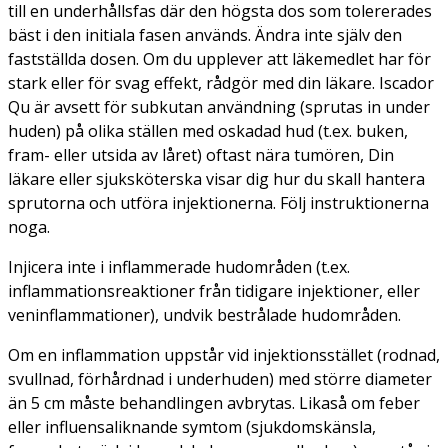
till en underhållsfas där den högsta dos som tolererades
bäst i den initiala fasen används. Ändra inte själv den
fastställda dosen. Om du upplever att läkemedlet har för
stark eller för svag effekt, rådgör med din läkare. Iscador
Qu är avsett för subkutan användning (sprutas in under
huden) på olika ställen med oskadad hud (t.ex. buken,
fram- eller utsida av låret) oftast nära tumören, Din
läkare eller sjuksköterska visar dig hur du skall hantera
sprutorna och utföra injektionerna. Följ instruktionerna
noga.
Injicera inte i inflammerade hudområden (t.ex.
inflammationsreaktioner från tidigare injektioner, eller
veninflammationer), undvik bestrålade hudområden.
Om en inflammation uppstår vid injektionsstället (rodnad,
svullnad, förhårdnad i underhuden) med större diameter
än 5 cm måste behandlingen avbrytas. Likaså om feber
eller influensaliknande symtom (sjukdomskänsla,