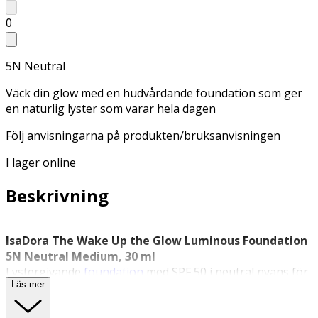
0
5N Neutral
Väck din glow med en hudvårdande foundation som ger
en naturlig lyster som varar hela dagen
Följ anvisningarna på produkten/bruksanvisningen
I lager online
Beskrivning
IsaDora The Wake Up the Glow Luminous Foundation
5N Neutral Medium, 30 ml
Lystergivande
foundation
med SPF 50 i neutral nyans för
Läs mer
medium hudton.
IsaDora
The Wake Up the Glow Luminous Foundation i