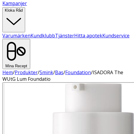
Kampanjer
Kloka Råd
Varumärken
Kundklubb
Tjänster
Hitta apotek
Kundservice
Mina Recept
Hem
/
Produkter
/
Smink
/
Bas
/
Foundation
/
ISADORA The
WUtG Lum Foundatio