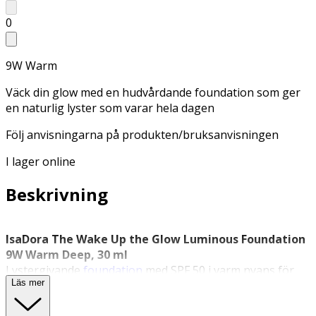
0
9W Warm
Väck din glow med en hudvårdande foundation som ger
en naturlig lyster som varar hela dagen
Följ anvisningarna på produkten/bruksanvisningen
I lager online
Beskrivning
IsaDora The Wake Up the Glow Luminous Foundation
9W Warm Deep, 30 ml
Lystergivande
foundation
med SPF 50 i varm nyans för
Läs mer
mörk hudton.
IsaDora
The Wake Up the Glow Luminous Foundation i