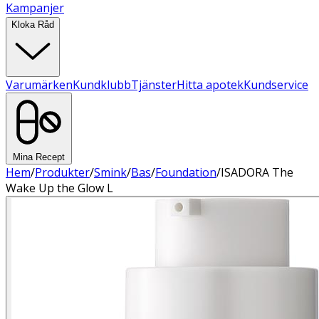
Kampanjer
Kloka Råd
Varumärken
Kundklubb
Tjänster
Hitta apotek
Kundservice
Mina Recept
Hem
/
Produkter
/
Smink
/
Bas
/
Foundation
/
ISADORA The
Wake Up the Glow L