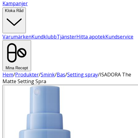
Kampanjer
Kloka Råd
Varumärken
Kundklubb
Tjänster
Hitta apotek
Kundservice
Mina Recept
Hem
/
Produkter
/
Smink
/
Bas
/
Setting spray
/
ISADORA The
Matte Setting Spra