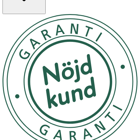
rynkor, samtidigt som det är skonsamt mot huden.
Håll flaskan 20–30 cm från ansiktet. Blunda och spraya
jämnt över ansiktet – på ren hud för att preppa, över
makeup för att fixera, eller när du vill fräscha upp din
look under dagen.
Utsätt ej för direkt solljus
OK för gravida och ammande:
Ja
Ingredienser:
INGREDIENTS: AQUA, ISODODECANE, HYDROLYZED
CORN STARCH, PENTYLENE GLYCOL, PROPANEDIOL,
SILICA, 1,2-HEXANEDIOL, POLYGLYCERYL-3 COCOATE,
POLYGLYCERYL-4 CAPRATE, POLYGLYCERYL-6
CAPRYLATE, POLYGLYCERYL-6 RICINOLEATE,
HYDROXYACETOPHENONE, CITRIC ACID, TETRASODIUM
GLUTAMATE DIACETATE, BAKUCHIOL, NIACINAMIDE,