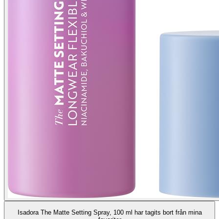
Isadora The Matte Setting Spray, 100 ml har tagits bort från mina