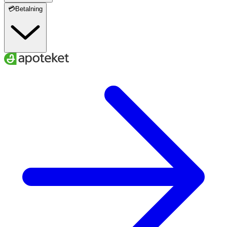
💳Betalning