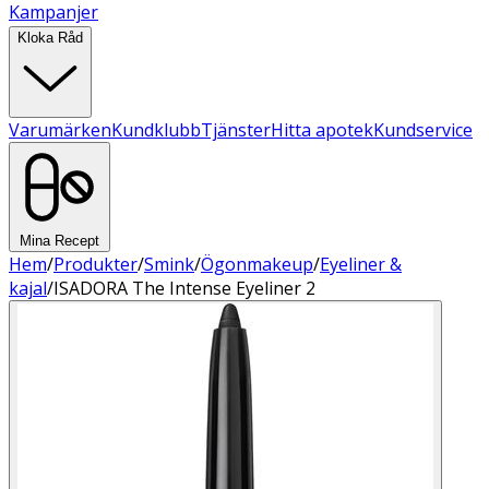
Kampanjer
Kloka Råd
Varumärken
Kundklubb
Tjänster
Hitta apotek
Kundservice
Mina Recept
Hem
/
Produkter
/
Smink
/
Ögonmakeup
/
Eyeliner &
kajal
/
ISADORA The Intense Eyeliner 2