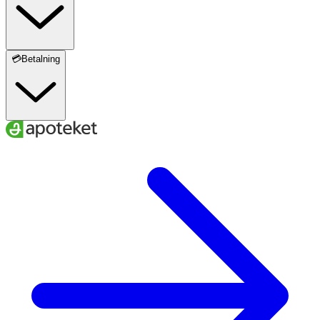
💳Betalning