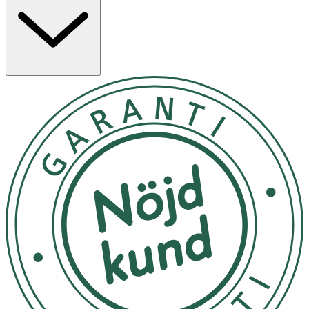
att skapa definierade linjer. Formulan är vattenfast,
svettsäker och transfer-proof, vilket gör att den sitter på
plats i upp till 24 timmar. Passar för dig som vill ha en
eyeliner med lång hållbarhet och intensiv färg.
Egenskaper
· Högpigmenterad svart färg
· Långvarig formula – upp till 24 timmar
· Vattenfast, svettsäker och smudge-proof
· Skruvbar design med spets som håller sig vass
Användning
· Applicera längs franslinjen med korta, försiktiga
drag.
· Bygg upp intensitet efter önskemål.
Förvaring