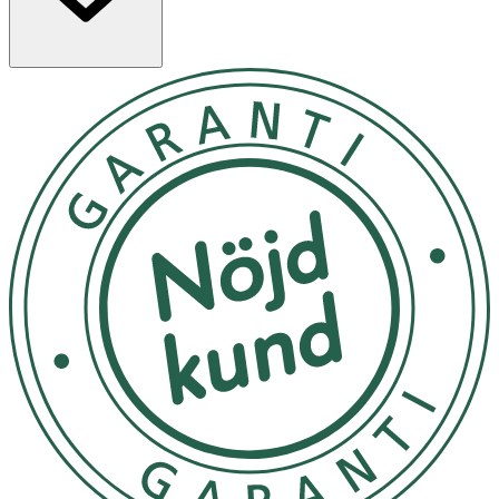
fungerar bra både till vardagsmakeup och när du vill
bättra på under dagen.
Egenskaper
· Concealer-stick i nyansen 9N
· Medium till full täckning
· Krämig formula som är lätt att applicera och tona ut
· För täckning av utvalda områden, till exempel under
ögonen och runt näsan
· Naturlig finish
· Innehåller mjukgörande oljor och vaxer för en
följsam känsla
Användning
· Applicera direkt på de områden du vill täcka, till
exempel under ögonen, runt näsan eller på blemmor.