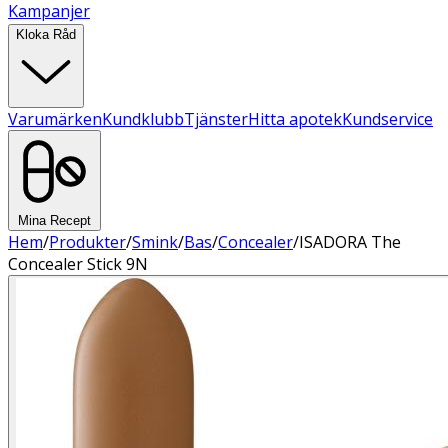
Kampanjer
Kloka Råd
Varumärken
Kundklubb
Tjänster
Hitta apotek
Kundservice
Mina Recept
Hem
/
Produkter
/
Smink
/
Bas
/
Concealer
/
ISADORA The
Concealer Stick 9N