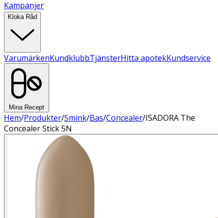
Kampanjer
Kloka Råd
Varumärken
Kundklubb
Tjänster
Hitta apotek
Kundservice
Mina Recept
Hem
/
Produkter
/
Smink
/
Bas
/
Concealer
/
ISADORA The
Concealer Stick 5N