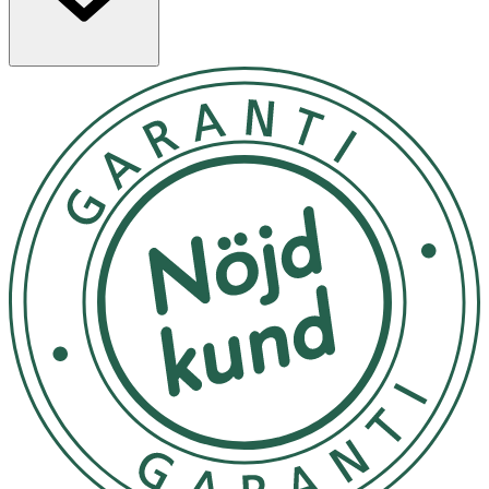
fungerar bra både till vardagsmakeup och när du vill
bättra på under dagen.
Egenskaper
· Concealer-stick i nyansen 5N
· Medium till full täckning
· Krämig formula som är lätt att applicera och tona ut
· För täckning av utvalda områden, till exempel under
ögonen och runt näsan
· Naturlig finish
· Innehåller mjukgörande oljor och vaxer för en
följsam känsla
Användning
· Applicera direkt på de områden du vill täcka, till
exempel under ögonen, runt näsan eller på blemmor.