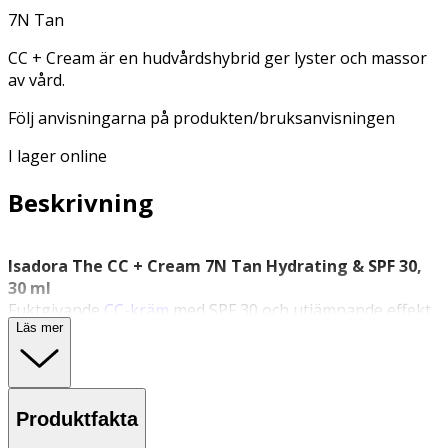
7N Tan
CC + Cream är en hudvårdshybrid ger lyster och massor
av vård.
Följ anvisningarna på produkten/bruksanvisningen
I lager online
Beskrivning
Isadora The CC + Cream 7N Tan Hydrating & SPF 30,
30 ml
Fuktgivande
CC-kräm
med SPF 30 och utjämnande effekt.
Läs mer
Isadora
The CC + Cream 7N Tan Hydrating & SPF 30
är en
multifunktionell färgkorrigerande kräm som kombinerar
hudvård och makeup i ett. Den lätta formulan är enkel att
applicera och ger en jämn, naturlig finish med lyster.
Produktfakta
Produkten fungerar som fuktkräm, primer, foundation