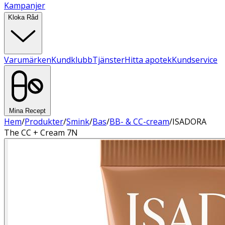
Kampanjer
Kloka Råd
Varumärken
Kundklubb
Tjänster
Hitta apotek
Kundservice
Mina Recept
Hem
/
Produkter
/
Smink
/
Bas
/
BB- & CC-cream
/
ISADORA
The CC + Cream 7N