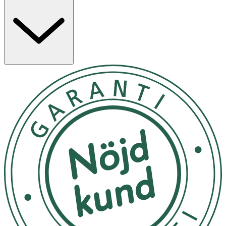
och solskydd i ett, och är berikad med mikrobiomvänliga
ingredienser samt en blandning av estrar och oljor som
bidrar till att återfukta huden och förbättra hudens
utseende.
Egenskaper
· Jämnar ut hudtonen och ger naturlig lyster
· Återfuktar med hjälp av oljor och hyaluronsyra
· Innehåller Lactobacillus Ferment Lysate
· SPF 30 med bredspektrigt skydd
· Lätt formula som smälter in i huden
Användning
· Applicera efter din hudvårdsrutin.
· Massera in med fingertopparna i cirkulära rörelser,
börja i mitten av ansiktet och arbeta utåt.