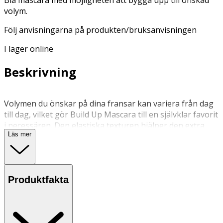
volym.
Följ anvisningarna på produkten/bruksanvisningen
I lager online
Beskrivning
Volymen du önskar på dina fransar kan variera från dag
till dag, vilket gör Build Up Mascara till en självklar favorit
i necessären. Den elastiska texturen hjälper den extra
Läs mer
stora, fluffiga borsten med kilformade strån att kamma
sig igenom dina fransar, om och om igen, tills du uppnår
önskat resultat. Designad med en viktlös formula som
håller dina fransar lyfta med imponerande volym, hela
Produktfakta
dagen. Och eftersom formulan är kladdfri håller den även
på vattniga, känsliga ögon.,Rice wax – lägger sig som en
film runt varje frans.