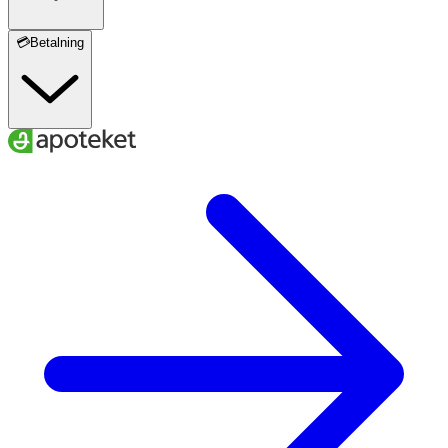
💳Betalning