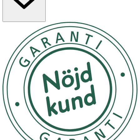
Lägg borsten mot roten av dina fransar, rör borsten
fram och tillbaka i sidled medan du snurrar borsten ända
ut till franstoppen. Upprepa tills du når önskat resultat.
Utsätt ej för direkt solljus
OK för gravida och ammande:
Ja
Ingredienser:
"Aqua, Paraffin, Glyceryl Stearate, Stearic Acid, Acacia
Senegal Gum, Butylene Glycol, Palmitic Acid, Oryza Sativa
Cera, Polybutene, VP/Eicosene Copolymer, Ozokerite,
PVP, Hydrogenated Vegetable Oil, Synthetic Beeswax,
Stearyl Stearate, Aminomethyl Propanol,
Phenoxyethanol, Hydroxyethylcellulose, Tropolone,
Disodium Phosphate, Polysorbate 60, Sodium Phosphate.
[+/-: CI 77499, CI 77491, CI 77492, CI 77007, CI 77891].
Ingredient List Disclaimer This list of ingredients
represents the formulation that is currently being
supplied by us as a manufacturer, please note that it