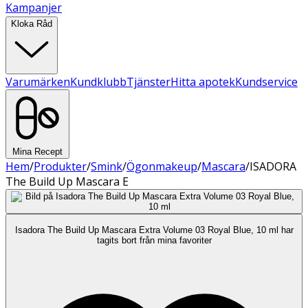
Kampanjer
Kloka Råd
Varumärken
Kundklubb
Tjänster
Hitta apotek
Kundservice
Mina Recept
Hem
/
Produkter
/
Smink
/
Ögonmakeup
/
Mascara
/
ISADORA
The Build Up Mascara E
Isadora The Build Up Mascara Extra Volume 03 Royal Blue, 10 ml har
tagits bort från mina favoriter