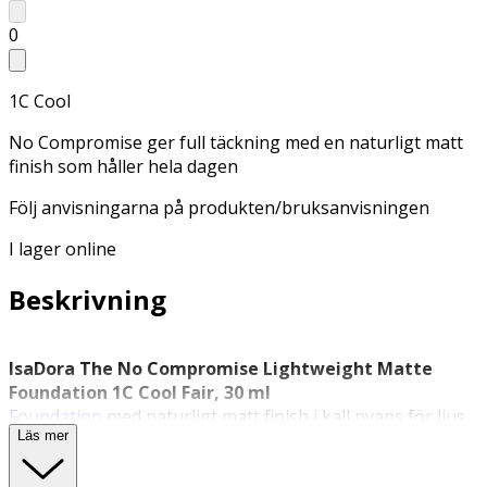
0
1C Cool
No Compromise ger full täckning med en naturligt matt
finish som håller hela dagen
Följ anvisningarna på produkten/bruksanvisningen
I lager online
Beskrivning
IsaDora The No Compromise Lightweight Matte
Foundation 1C Cool Fair, 30 ml
Foundation
med naturligt matt finish i kall nyans för ljus
Läs mer
hudton.
IsaDora
The No Compromise Lightweight Matte