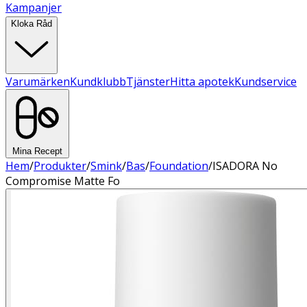
Kampanjer
Kloka Råd
Varumärken
Kundklubb
Tjänster
Hitta apotek
Kundservice
Mina Recept
Hem
/
Produkter
/
Smink
/
Bas
/
Foundation
/
ISADORA No
Compromise Matte Fo