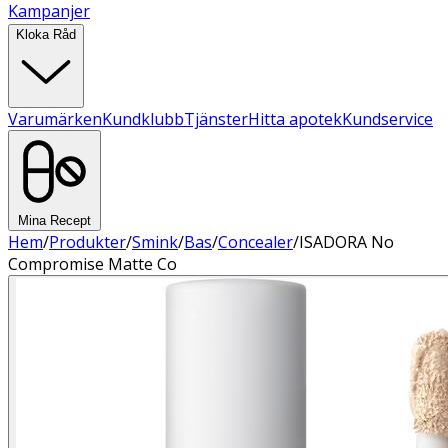
Kampanjer
Kloka Råd
Varumärken
Kundklubb
Tjänster
Hitta apotek
Kundservice
Mina Recept
Hem
/
Produkter
/
Smink
/
Bas
/
Concealer
/
ISADORA No
Compromise Matte Co