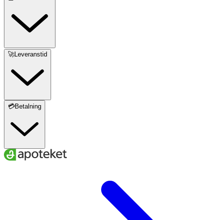
CI 77491 (Iron Oxides), CI 77499 (Iron Oxides).
Observera:
Denna ingredienslista representerar den
aktuella formuleringen från tillverkaren. Det kan
förekomma tidigare versioner. Kontrollera alltid den
🚀Leveranstid
tryckta ingredienslistan på produktens förpackning för
korrekt information.
💳Betalning