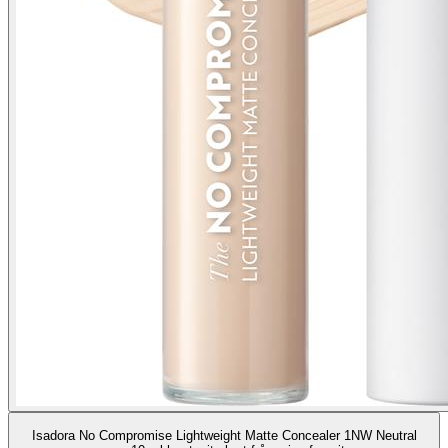
Isadora No Compromise Lightweight Matte Concealer 1NW Neutral