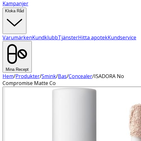
Kampanjer
Kloka Råd
Varumärken
Kundklubb
Tjänster
Hitta apotek
Kundservice
Mina Recept
Hem
/
Produkter
/
Smink
/
Bas
/
Concealer
/
ISADORA No
Compromise Matte Co