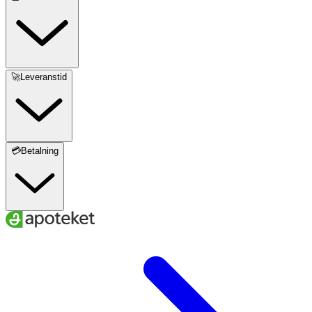
[+/-] CI 77891 (Titanium Dioxide), CI 77492 (Iron Oxides),
CI 77491 (Iron Oxides), CI 77499 (Iron Oxides).
Observera:
Denna ingredienslista representerar den
aktuella formuleringen från tillverkaren. Det kan
🚀Leveranstid
förekomma tidigare versioner. Kontrollera alltid den
tryckta ingredienslistan på produktens förpackning för
korrekt information.
💳Betalning