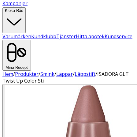
Kampanjer
Kloka Råd
Varumärken
Kundklubb
Tjänster
Hitta apotek
Kundservice
Mina Recept
Hem
/
Produkter
/
Smink
/
Läppar
/
Läppstift
/
ISADORA GLT
Twist Up Color Sti