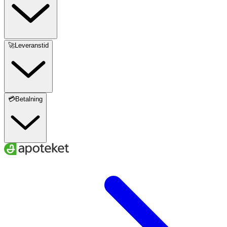
aktuella formuleringen från tillverkaren. Det kan
förekomma tidigare versioner. Kontrollera alltid den
tryckta ingredienslistan på produktens förpackning för
korrekt information.
🚀Leveranstid
💳Betalning