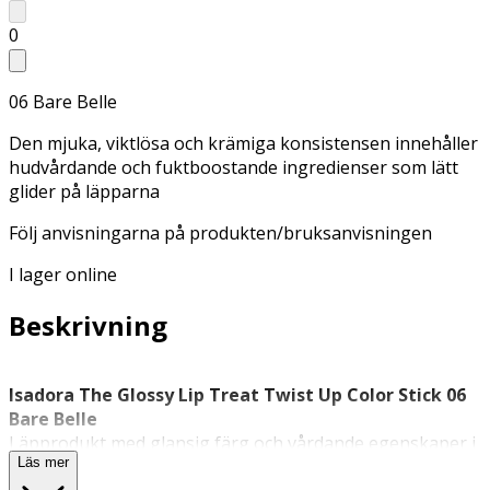
0
06 Bare Belle
Den mjuka, viktlösa och krämiga konsistensen innehåller
hudvårdande och fuktboostande ingredienser som lätt
glider på läpparna
Följ anvisningarna på produkten/bruksanvisningen
I lager online
Beskrivning
Isadora The Glossy Lip Treat Twist Up Color Stick 06
Bare Belle
Läpprodukt med glansig färg och vårdande egenskaper i
Läs mer
nyansen Bare Belle.