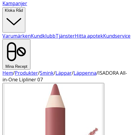
Kampanjer
Kloka Råd
Varumärken
Kundklubb
Tjänster
Hitta apotek
Kundservice
Mina Recept
Hem
/
Produkter
/
Smink
/
Läppar
/
Läppenna
/
ISADORA All-
in-One Lipliner 07