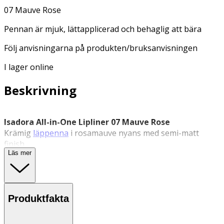
07 Mauve Rose
Pennan är mjuk, lättapplicerad och behaglig att bära
Följ anvisningarna på produkten/bruksanvisningen
I lager online
Beskrivning
Isadora All-in-One Lipliner 07 Mauve Rose
Krämig
läppenna
i rosamauve nyans med semi-matt
finish.
Läs mer
Isadora
All-in-One Lipliner 07 Mauve Rose är en 2-i-1-
produkt som kan användas både för att definiera
läppkonturen och som läppfärg över hela läpparna. Den
krämiga formulan glider lätt över huden och ger ett
Produktfakta
jämnt resultat med intensiv färg och semi-matt finish.
Produkten är framtagen för att ge lång hållbarhet utan