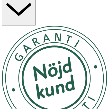
att smeta ut eller fjädra.
Formulan är berikad med jojobaolja som bidrar till en
mjuk och behaglig känsla vid applicering. Produkten är
vegansk, parfymfri och kliniskt testad.
Egenskaper
· Krämig läppenna i rosamauve nyans
· 2-i-1-produkt för kontur och helfärg
· Semi-matt finish med lång hållbarhet
· Innehåller jojobaolja för mjuk applicering
· Vegansk, parfymfri och kliniskt testad
Användning
· Applicera längs läppkonturen för definition.
· Fyll i hela läpparna för ett mer hållbart resultat.