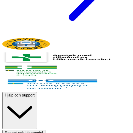
Hjälp och support
Recept och läkemedel