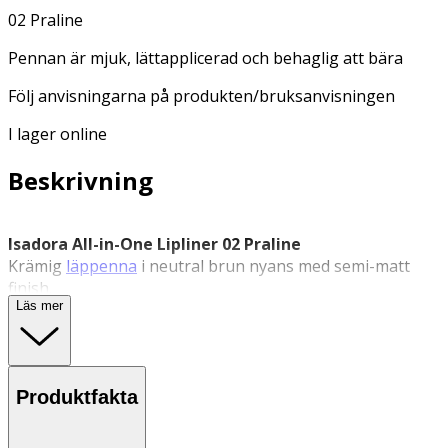
02 Praline
Pennan är mjuk, lättapplicerad och behaglig att bära
Följ anvisningarna på produkten/bruksanvisningen
I lager online
Beskrivning
Isadora All-in-One Lipliner 02 Praline
Krämig
läppenna
i neutral brun nyans med semi-matt
finish.
Läs mer
Isadora
All-in-One Lipliner 02 Praline
är en 2-i-1-produkt
som kan användas både för att definiera läppkonturen
och som läppfärg över hela läpparna. Den krämiga
formulan glider lätt över huden och ger ett jämnt resultat
Produktfakta
med intensiv färg och semi-matt finish. Produkten är
framtagen för att ge lång hållbarhet utan att smeta ut