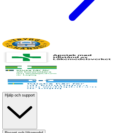
Hjälp och support
Recept och läkemedel