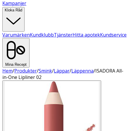
Kampanjer
Kloka Råd
Varumärken
Kundklubb
Tjänster
Hitta apotek
Kundservice
Mina Recept
Hem
/
Produkter
/
Smink
/
Läppar
/
Läppenna
/
ISADORA All-
in-One Lipliner 02