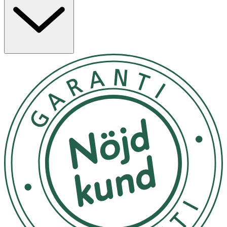
eller fjädra.
Formulan är berikad med jojobaolja som bidrar till en
mjuk och behaglig känsla vid applicering. Produkten är
vegansk, parfymfri och kliniskt testad.
Egenskaper
· Krämig läppenna i neutral brun nyans
· 2-i-1-produkt för kontur och helfärg
· Semi-matt finish med lång hållbarhet
· Innehåller jojobaolja för mjuk applicering
· Vegansk, parfymfri och kliniskt testad
Användning
· Applicera längs läppkonturen för definition.
· Fyll i hela läpparna för ett mer hållbart resultat.