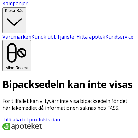
Kampanjer
Kloka Råd
Varumärken
Kundklubb
Tjänster
Hitta apotek
Kundservice
Mina Recept
Bipacksedeln kan inte visas
För tillfället kan vi tyvärr inte visa bipacksedeln för det
här läkemedlet då informationen saknas hos FASS.
Tillbaka till produktsidan