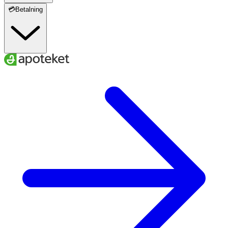
💳Betalning