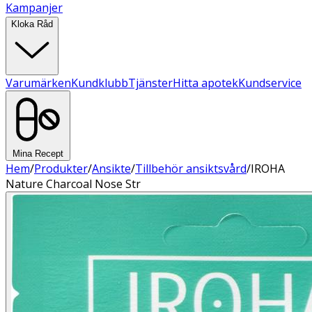
Kampanjer
Kloka Råd
Varumärken
Kundklubb
Tjänster
Hitta apotek
Kundservice
Mina Recept
Hem
/
Produkter
/
Ansikte
/
Tillbehör ansiktsvård
/
IROHA
Nature Charcoal Nose Str