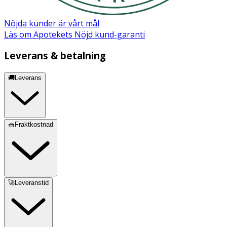
HAMAMELIS VIRGINIANA EXTRACT, PARFUM
(FRAGRANCE), BENZYL ALCOHOL, LINALOOL, AMYL
Nöjda kunder är vårt mål
CINNAMAL.
Läs om Apotekets Nöjd kund-garanti
Leverans & betalning
🚚Leverans
🧺Fraktkostnad
🚀Leveranstid