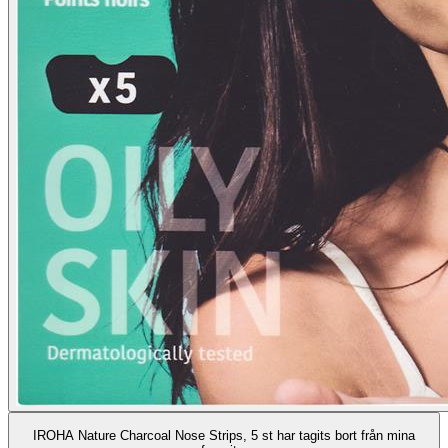
IROHA Nature Charcoal Nose Strips, 5 st har tagits bort från mina