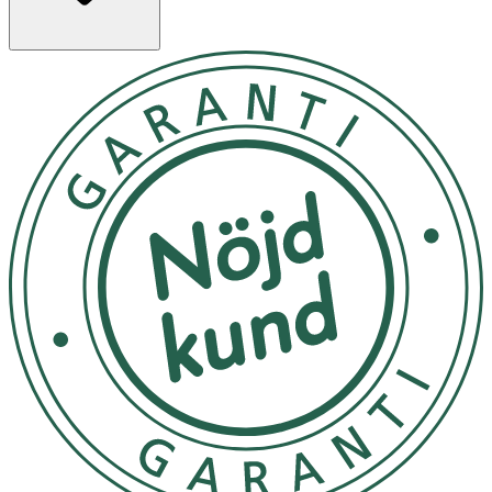
minuter. Ta försiktigt bort remsan från ändarna mot
mitten. Använd ansiktsvatten för att ta bort eventuella
rester och stänga porerna.Varning: Endast för utvärtes
bruk. Kan inte återanvändas. Ska inte användas på
skadad hud. Ska användas när den öppnas. Undvik
kontakt med ögonen. Förvara oåtkomligt för barn.
Undvik extrem temperaturförandring och direkt solljus.
OK för gravida och ammande:
Ja
Ingredienser:
ALCOHOL DENAT., VINYL
CAPROLACTAM/VP/DIMETHYLAMINOETHYL
METHACRYLATE COPOLYMER, SILICA, AQUA / WATER /
EAU, PEG-12 DIMETHICONE, CHARCOAL POWDER, CI
77891, ALLANTOIN, ALOE BARBADENSIS LEAF JUICE
POWDER, DIPOTASSIUM GLYCYRRHIZATE, TOCOPHERYL
ACETATE, CI 77499, BUTYLENE GLYCOL, 1,2-
HEXANEDIOL, CAMELLIA SINENSIS LEAF EXTRACT,