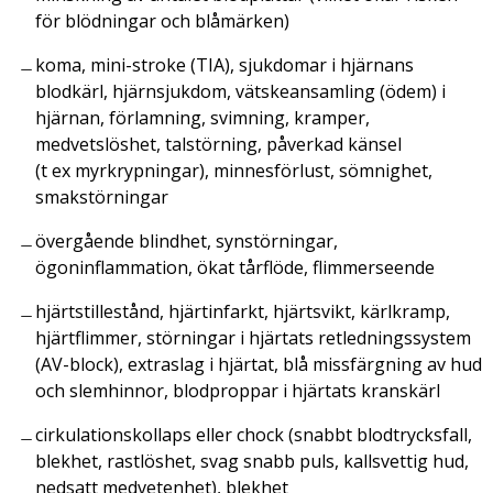
för blödningar och blåmärken)
koma, mini-stroke (TIA), sjukdomar i hjärnans
blodkärl, hjärnsjukdom, vätskeansamling (ödem) i
hjärnan, förlamning, svimning, kramper,
medvetslöshet, talstörning, påverkad känsel
(t ex myrkrypningar), minnesförlust, sömnighet,
smakstörningar
övergående blindhet, synstörningar,
ögoninflammation, ökat tårflöde, flimmerseende
hjärtstillestånd, hjärtinfarkt, hjärtsvikt, kärlkramp,
hjärtflimmer, störningar i hjärtats retledningssystem
(AV-block), extraslag i hjärtat, blå missfärgning av hud
och slemhinnor, blodproppar i hjärtats kranskärl
cirkulationskollaps eller chock (snabbt blodtrycksfall,
blekhet, rastlöshet, svag snabb puls, kallsvettig hud,
nedsatt medvetenhet), blekhet