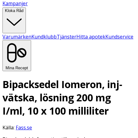
Kampanjer
Kloka Råd
Varumärken
Kundklubb
Tjänster
Hitta apotek
Kundservice
Mina Recept
Bipacksedel Iomeron, inj-
vätska, lösning 200 mg
I/ml, 10 x 100 milliliter
Källa:
Fass.se