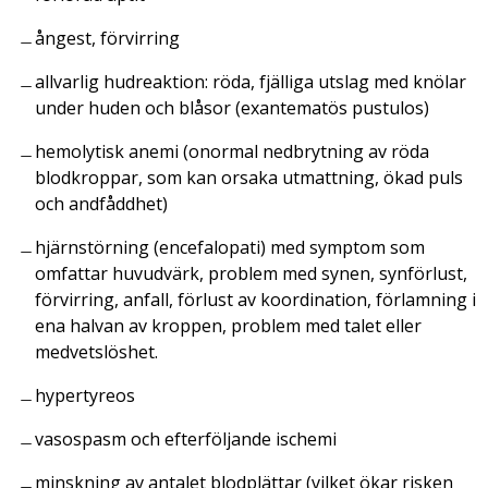
ångest, förvirring
allvarlig hudreaktion: röda, fjälliga utslag med knölar
under huden och blåsor (exantematös pustulos)
hemolytisk anemi (onormal nedbrytning av röda
blodkroppar, som kan orsaka utmattning, ökad puls
och andfåddhet)
hjärnstörning (encefalopati) med symptom som
omfattar huvudvärk, problem med synen, synförlust,
förvirring, anfall, förlust av koordination, förlamning i
ena halvan av kroppen, problem med talet eller
medvetslöshet.
hypertyreos
vasospasm och efterföljande ischemi
minskning av antalet blodplättar (vilket ökar risken