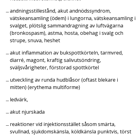
andningsstillestånd, akut andnödssyndrom,
vätskeansamling (ödem) i lungorna, vätskeansamling i
svalget, plötslig sammandragning av luftvägarna
(bronkospasm), astma, hosta, obehag i svalg och
strupe, snuva, heshet
akut inflammation av bukspottkörteln, tarmvred,
diarré, magont, kraftig salivutsöndring,
sväljsvårigheter, förstorad spottkörtel
utveckling av runda hudblåsor (oftast blekare i
mitten) (erythema multiforme)
ledvärk,
akut njurskada
reaktioner vid injektionsstället såsom smärta,
svullnad, sjukdomskänsla, köldkänsla punktvis, törst