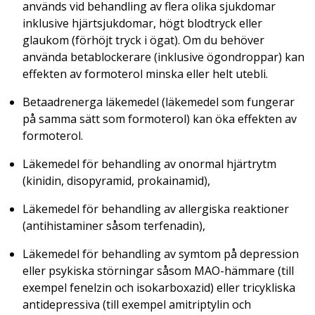
används vid behandling av flera olika sjukdomar
inklusive hjärtsjukdomar, högt blodtryck eller
glaukom (förhöjt tryck i ögat). Om du behöver
använda betablockerare (inklusive ögondroppar) kan
effekten av formoterol minska eller helt utebli.
Betaadrenerga läkemedel (läkemedel som fungerar
på samma sätt som formoterol) kan öka effekten av
formoterol.
Läkemedel för behandling av onormal hjärtrytm
(kinidin, disopyramid, prokainamid),
Läkemedel för behandling av allergiska reaktioner
(antihistaminer såsom terfenadin),
Läkemedel för behandling av symtom på depression
eller psykiska störningar såsom MAO-hämmare (till
exempel fenelzin och isokarboxazid) eller tricykliska
antidepressiva (till exempel amitriptylin och