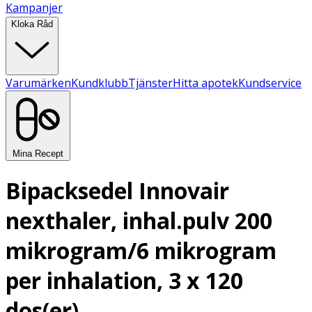
Kampanjer
Kloka Råd
Varumärken
Kundklubb
Tjänster
Hitta apotek
Kundservice
Mina Recept
Bipacksedel Innovair
nexthaler, inhal.pulv 200
mikrogram/6 mikrogram
per inhalation, 3 x 120
dos(er)