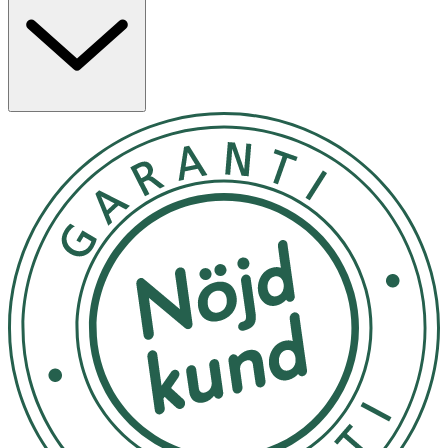
för dig och omtänksamt för miljön.
Maskintvättas på ullprogram. Tvätta gärna i tvättpåse,
torktumla ej. Formas i vått tillstånd och plantorkas.
N/A
OK för gravida och ammande:
Ja