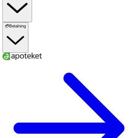
💳Betalning