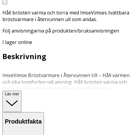
Håll brösten varma och torra med ImseVimses tvättbara
bröstvärmare i återvunnen ull som andas.
Följ anvisningarna på produkten/bruksanvisningen
I lager online
Beskrivning
ImseVimse Bröstvärmare i Återvunnen Ull – Håll värmen
och öka komforten vid amning Håll brösten varma och
torra med ImseVimses tvättbara bröstvärmare i
Läs mer
återvunnen ull. Den mjuka och naturligt värmande ullen
hjälper till att ge en behaglig temperatur vid amning och
känns skonsam mot känslig hud. Bröstvärmarna
absorberar läckande bröstmjölk samtidigt som
Produktfakta
materialet låter huden andas. Ullens unika egenskaper
gör produkten både bekväm och hållbar – ett tryggt val