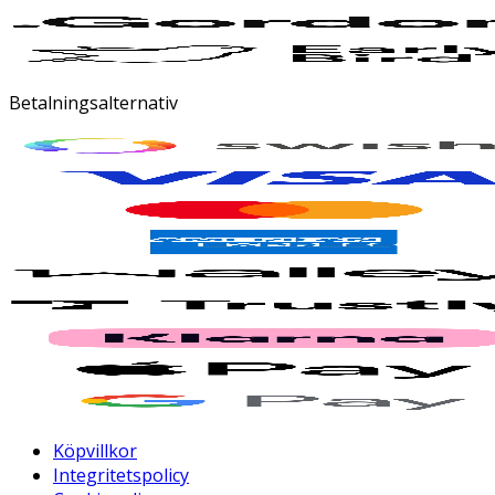
Betalningsalternativ
Köpvillkor
Integritetspolicy