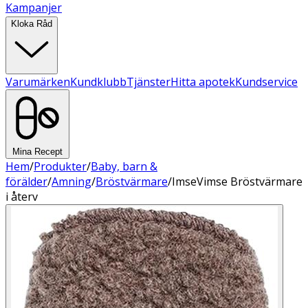
Kampanjer
Kloka Råd
Varumärken
Kundklubb
Tjänster
Hitta apotek
Kundservice
Mina Recept
Hem
/
Produkter
/
Baby, barn &
förälder
/
Amning
/
Bröstvärmare
/
ImseVimse Bröstvärmare
i återv