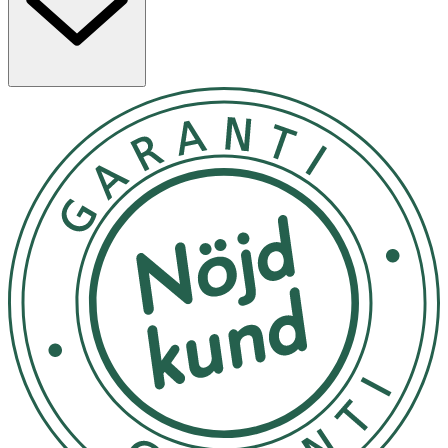
engångs-tampong/trosskydd. Storlek: 19 cm x 7 cm.
Användning
- Trosskyddet knäpps enkelt fast runt grenen i trosan
med sidan med synliga sömmar vänd mot huden.
- Tvätta i 60 grader, använd inte sköljmedel.
Material
Ytskikt: 100% ekologisk bomullsflanell. Absorberande
kärna: 100% ekologisk bomull. Vattentätt lager: 100%
polyester laminerad med polyuretan (PUL).