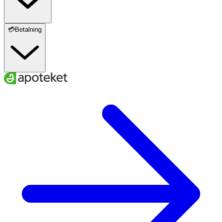
💳Betalning