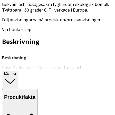
Bekväm och läckagesäkra tygbindor i ekologisk bomull.
Tvättbara i 60 grader C. Tillverkade i Europa._
Följ anvisningarna på produkten/bruksanvisningen
Via butik/recept
Beskrivning
Beskrivning
Imse Panty Liners Classic är tvättbara och
återanvändbara
trosskydd
som är skonsamma för hud
Läs mer
och slemhinnor. Kan användas vid lätt mens, mindre
urinläckage eller som komplement till tampong eller
menskopp.
Produktfakta
Imses trosskydd är tillverkade av 100% ekologisk
bomullsjersey + ett PUL-lager för att förebygga läckage.
Absorptionsförmågan är 5 ml, vilket motsvarar 1/2