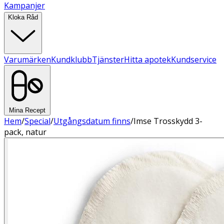
Kampanjer
Kloka Råd
Varumärken
Kundklubb
Tjänster
Hitta apotek
Kundservice
Mina Recept
Hem
/
Special
/
Utgångsdatum finns
/
Imse Trosskydd 3-
pack, natur