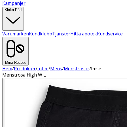
Kampanjer
Kloka Råd
Varumärken
Kundklubb
Tjänster
Hitta apotek
Kundservice
Mina Recept
Hem
/
Produkter
/
Intim
/
Mens
/
Menstrosor
/
Imse
Menstrosa High W L