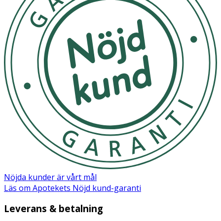
EU
34
36/38
40/42
44/46
48/50
52/54
Midja
64
72 cm
80 cm
88 cm
100
112
cm
cm
cm
Stuss
88
96 cm
104
112
132
142
cm
cm
cm
cm
cm
Användning
- Tvätta i 60 grader C. Använd inte sköljmedel.
Material
95% ekologisk bomull och 5% elastan. Absorberande
kärna: 100% ekologisk bomull. Vattentätt lager: 100%
polyester laminerad med polyuretan (PUL).
Nöjda kunder är vårt mål
Läs om Apotekets Nöjd kund-garanti
Leverans & betalning