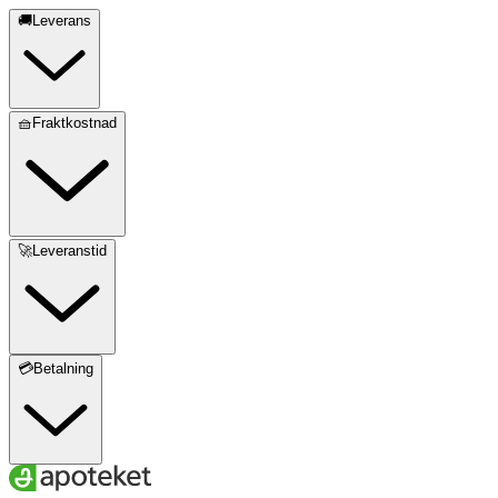
🚚Leverans
🧺Fraktkostnad
🚀Leveranstid
💳Betalning