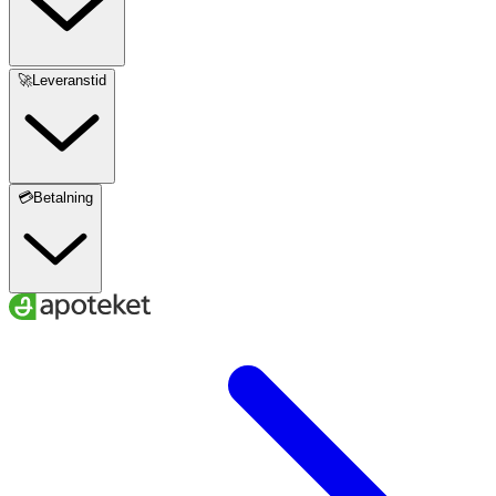
🚀Leveranstid
💳Betalning