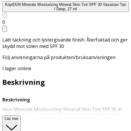
Köp
IDUN Minerals Moisturizing Mineral Skin Tint SPF 30 Vasastan Tan
/ Deep, 27 ml
0
Lätt täckning och lystergivande finish. Återfuktad och ger
skydd mot solen med SPF 30
Följ anvisningarna på produkten/bruksanvisningen
I lager online
Beskrivning
Beskrivning
Idun Minerals Moisturizing Mineral Skin Tint SPF 30 är
en färgad
hudkräm
med lätt täckning och lystergivande
finish, som håller huden återfuktad och ger skydd mot
Läs mer
solen med SPF 30. Det höga solskyddet, SPF 30, är tack
vare mineralfilter, vilket gör att produkten kan användas