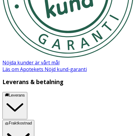
C.I. 77499 (Iron Oxides).
Nöjda kunder är vårt mål
Läs om Apotekets Nöjd kund-garanti
Leverans & betalning
🚚Leverans
🧺Fraktkostnad