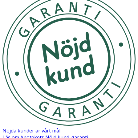
hudbarriären, ökar hudens elasticitet och förbättrar
hudens utseende. Denna multifunktionella produkt håller
din hud i balans och kan användas som primer fö
Använd efter makeup för att fixera din look. Håll flaskan
30 cm från ansiktet och spraya jämnt. Håll ögon och mun
stängda. Om sprayen kommer i ögonen, skölj noggrant
med vatten.
Förvara i rumstemperatur.
OK för gravida och ammande:
Ja
Ingredienser:
"READY SET FIX: Aqua / Water, Pentylene Glycol,
Polyester-5, PVP, Phenoxyethanol,
Hydroxyacetophenone, Sodium Metabisulfite, Sodium
Acetate, Sodium Hyaluronate. READY SET REFRESH: Aqua
Nöjda kunder är vårt mål
/ Water, Glycerin, Butylene Glycol, Niacinamide, Sodium
Läs om Apotekets Nöjd kund-garanti