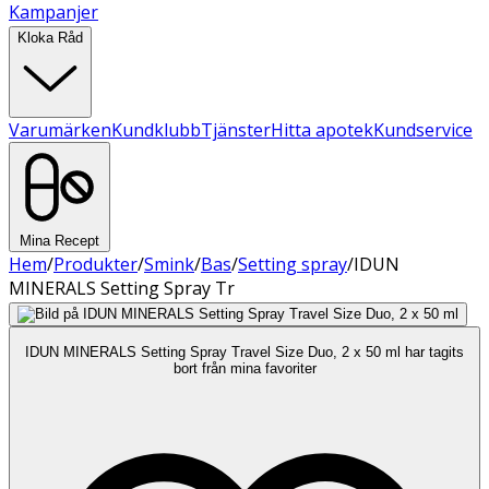
Kampanjer
Kloka Råd
Varumärken
Kundklubb
Tjänster
Hitta apotek
Kundservice
Mina Recept
Hem
/
Produkter
/
Smink
/
Bas
/
Setting spray
/
IDUN
MINERALS Setting Spray Tr
IDUN MINERALS Setting Spray Travel Size Duo, 2 x 50 ml har tagits
bort från mina favoriter