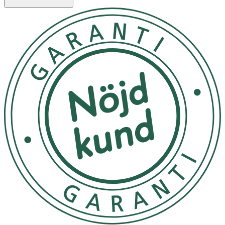
OK för gravida och ammande:
Ja
Ingredienser:
Aqua [Water], Caprylic/Capric Triglyceride, Canola Oil,
Glycerin, Theobroma Cacao Seed Butter, Cetearyl Olivate,
Sorbitan Olivate, Butyrospermum Parkii Butter, Cetearyl
Alcohol, Dimethicone, Octyldodecanol, Ammonium
Acryloyldimethyltaurate/VP Copolymer, Glyceryl Stearate,
Phenoxyethanol, Avena Sativa Kernel Oil, Tocopheryl
Acetate, Caprylyl Glycol, Sodium Ascorbyl Phosphate,
Hydrolyzed Hyaluronic Acid, Sodium PCA, Sodium
Benzoate, Citric Acid, Potassium Sorbate, Magnesium
PCA, Manganese PCA, Zinc PCA, Folic Acid