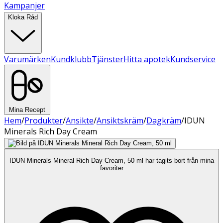
Kampanjer
Kloka Råd
Varumärken
Kundklubb
Tjänster
Hitta apotek
Kundservice
Mina Recept
Hem
/
Produkter
/
Ansikte
/
Ansiktskräm
/
Dagkräm
/
IDUN
Minerals Rich Day Cream
IDUN Minerals Mineral Rich Day Cream, 50 ml har tagits bort från mina
favoriter