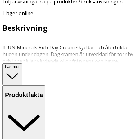
Följ anvisningarna på produkten/bruksanvisningen
I lager online
Beskrivning
IDUN Minerals Rich Day Cream skyddar och återfuktar
huden under dagen. Dagkrämen är utvecklad för torr hy
och innehåller vårdande oljor från raps och havre.
Läs mer
Havreoljan har ett högt innehåll av fleromättade
fettsyror som är nödvändiga för hudens funktion.
Dagcremen är även rik på naturligt vitamin E.
Produktfakta
100% vegansk.
Appliceras på morgonen på rengjort ansikte.
Förvaras i rumstemperatur, ej i direkt solljus.