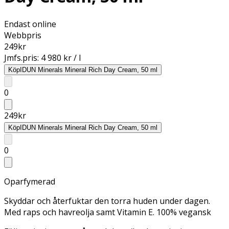
Endast online
Webbpris
249
kr
Jmfs.pris:
4 980 kr / l
Köp
IDUN Minerals Mineral Rich Day Cream, 50 ml
0
249
kr
Köp
IDUN Minerals Mineral Rich Day Cream, 50 ml
0
Oparfymerad
Skyddar och återfuktar den torra huden under dagen.
Med raps och havreolja samt Vitamin E. 100% vegansk