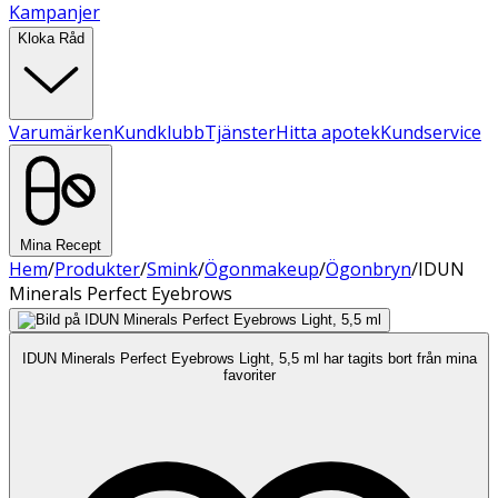
Kampanjer
Kloka Råd
Varumärken
Kundklubb
Tjänster
Hitta apotek
Kundservice
Mina Recept
Hem
/
Produkter
/
Smink
/
Ögonmakeup
/
Ögonbryn
/
IDUN
Minerals Perfect Eyebrows
IDUN Minerals Perfect Eyebrows Light, 5,5 ml har tagits bort från mina
favoriter