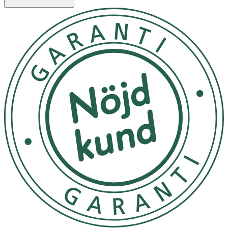
Propanediol, Pentylene Glycol, Copernicia Cerifera
Cera/Copernicia Cerifera (Carnauba) wax, Polylactic Acid,
Mica, Galactoarabinan, Xanthan Gum, Sodium Hydroxide,
Honokiol, CI 77891/ TITANIUM DIOXIDE, CI 77492/ IRON
OXIDES, CI 77499/ IRON OXIDES, CI 77491/ IRON OXIDES