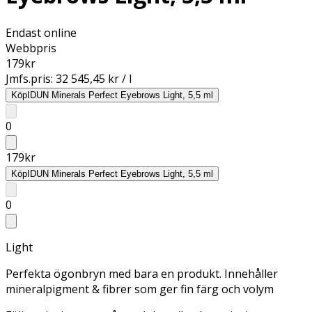
Endast online
Webbpris
179
kr
Jmfs.pris:
32 545,45 kr / l
Köp
IDUN Minerals Perfect Eyebrows Light, 5,5 ml
0
179
kr
Köp
IDUN Minerals Perfect Eyebrows Light, 5,5 ml
0
Light
Perfekta ögonbryn med bara en produkt. Innehåller
mineralpigment & fibrer som ger fin färg och volym