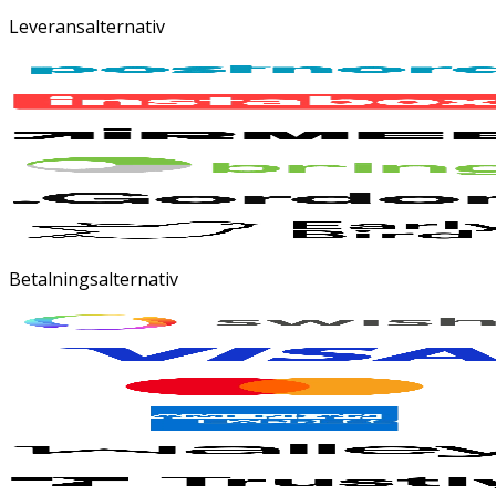
Leveransalternativ
Betalningsalternativ