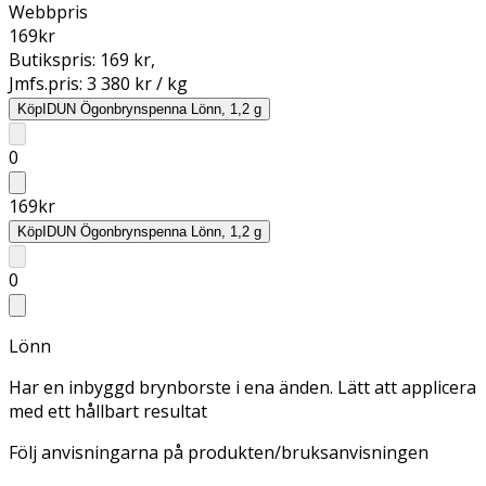
Webbpris
169
kr
Butikspris:
169 kr
,
Jmfs.pris:
3 380 kr / kg
Köp
IDUN Ögonbrynspenna Lönn, 1,2 g
0
169
kr
Köp
IDUN Ögonbrynspenna Lönn, 1,2 g
0
Lönn
Har en inbyggd brynborste i ena änden. Lätt att applicera
med ett hållbart resultat
Följ anvisningarna på produkten/bruksanvisningen