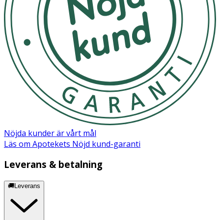
product is suitable for you, please check the ingredients
list on the product packaging
Nöjda kunder är vårt mål
Läs om Apotekets Nöjd kund-garanti
Leverans & betalning
🚚Leverans