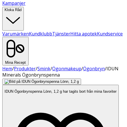
Kampanjer
Kloka Råd
Varumärken
Kundklubb
Tjänster
Hitta apotek
Kundservice
Mina Recept
Hem
/
Produkter
/
Smink
/
Ögonmakeup
/
Ögonbryn
/
IDUN
Minerals Ögonbrynspenna
IDUN Ögonbrynspenna Lönn, 1,2 g har tagits bort från mina favoriter