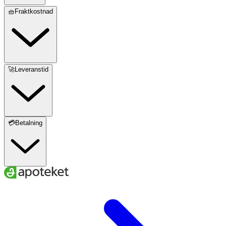
🧺Fraktkostnad
🚀Leveranstid
💳Betalning