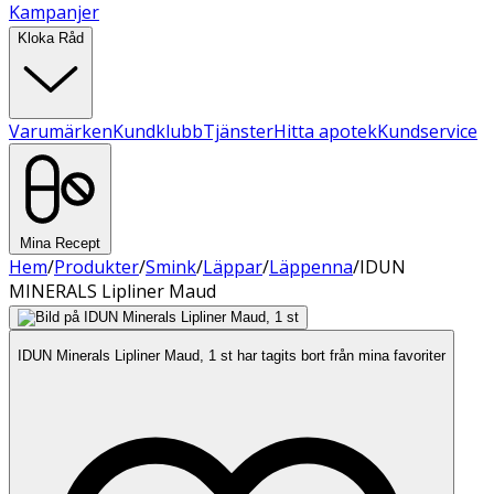
Kampanjer
Kloka Råd
Varumärken
Kundklubb
Tjänster
Hitta apotek
Kundservice
Mina Recept
Hem
/
Produkter
/
Smink
/
Läppar
/
Läppenna
/
IDUN
MINERALS Lipliner Maud
IDUN Minerals Lipliner Maud, 1 st har tagits bort från mina favoriter