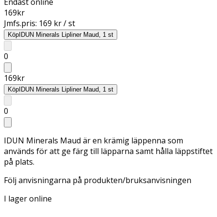
Endast online
169
kr
Jmfs.pris:
169 kr / st
Köp
IDUN Minerals Lipliner Maud, 1 st
0
169
kr
Köp
IDUN Minerals Lipliner Maud, 1 st
0
IDUN Minerals Maud är en krämig läppenna som
används för att ge färg till läpparna samt hålla läppstiftet
på plats.
Följ anvisningarna på produkten/bruksanvisningen
I lager online