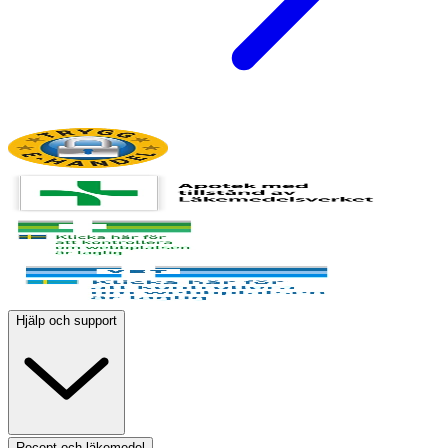
Hjälp och support
Recept och läkemedel