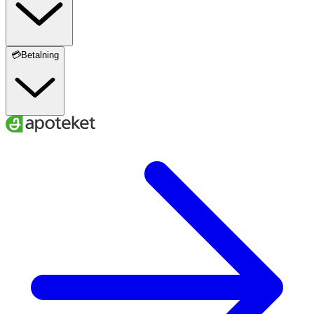
💳Betalning