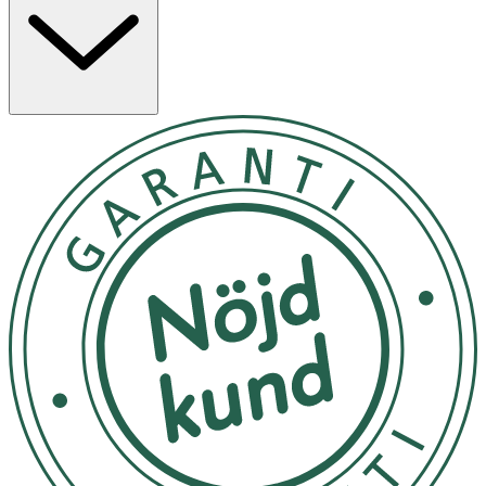
VP/Hexadecene Copolymer, Butyrospermum Parkii
Butter Extract (Butyrospermum Parkii (Shea) Butter
Extract), Octyldodecanol, Caprylic/Capric Triglyceride,
Mica, Silica, Tocopheryl Acetate, Polyglyceryl-2
Diisostearate (Polyglyceryl-2diisostearate), Diisostearyl
Malate, Phenethyl Alcohol, Caprylyl Glycol, Rubus
Chamaemorus Seed Oil, Tin Oxide, May Contain (+/-): C.I.
77891 (Titanium Dioxide), C.I. 77492 (Iron Oxides), C.I.
15850 (Red 7 Lake), C.I. 77491 (Iron Oxides), C.I. 73360
(Red 30 Lake), C.I. 42090 (Blue 1 Lake).
Please be aware that ingredient lists may change or vary
from time to time. To confirm that an IDUN Minerals
product is suitable for you, please check the ingredients
list on the product packaging.