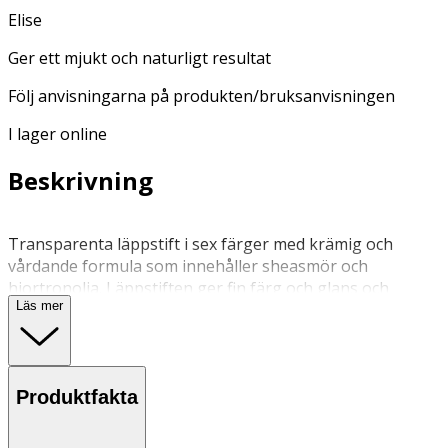
Elise
Ger ett mjukt och naturligt resultat
Följ anvisningarna på produkten/bruksanvisningen
I lager online
Beskrivning
Transparenta läppstift i sex färger med krämig och
vårdande formula som innehåller sheasmör och
hjortronolja. Läppstiften ger fin färg och glans och
Läs mer
innehåller inga onödiga tillsatser, enbart noga utvalda
ingredienser. Namnen härstammar från äpplen med
nordiskt ursprung.
Innehåll:
Produktfakta
Pentaerythrityl Tetraisostearate, Polybutene, Cera
Microcristallina (Microcrystalline Wax), Synthetic Wax,