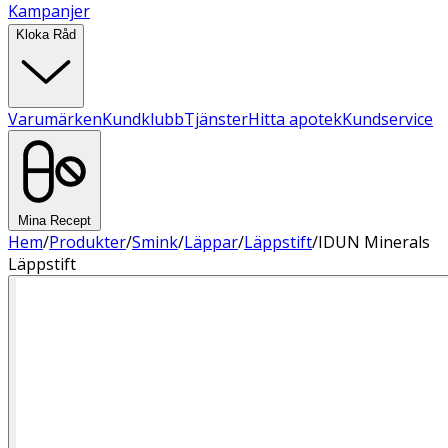
Kampanjer
Kloka Råd
Varumärken
Kundklubb
Tjänster
Hitta apotek
Kundservice
Mina Recept
Hem
/
Produkter
/
Smink
/
Läppar
/
Läppstift
/
IDUN Minerals
Läppstift