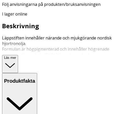
Följ anvisningarna på produkten/bruksanvisningen
I lager online
Beskrivning
Läppstiften innehåller närande och mjukgörande nordisk
hjortronolja.
Formulan är högpigmenterad och innehåller högrenade
mineraler liksom hela IDUN Minerals produktserie.
Läs mer
Resultatet ger en sammetslen och matt finish med en
vacker naturlig lyster.
Namnen har inspirerats av nordiska bär som Hjortron,
Vinbär och Björnbär, vilka matchar färgen på läppstiften:
Produktfakta
mörkrött
vinrött
brunrosa
mörkrosa
aprikosrosa