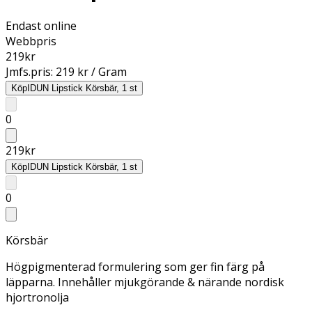
Endast online
Webbpris
219
kr
Jmfs.pris:
219 kr / Gram
Köp
IDUN Lipstick Körsbär, 1 st
0
219
kr
Köp
IDUN Lipstick Körsbär, 1 st
0
Körsbär
Högpigmenterad formulering som ger fin färg på
läpparna. Innehåller mjukgörande & närande nordisk
hjortronolja