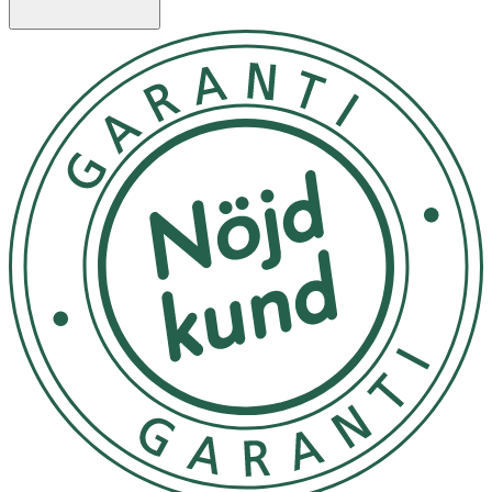
nudefärgat
Innehåll:
Diisostearyl Malate, Synthetic Wax, Cera Microcristallina
(Microcrystalline Wax), Polybutene, Silica, Tocopheryl
Acetate, Phenethyl Alcohol, Caprylyl Glycol, Rubus
Chamaemorus Seed Oil, May Contain (+/-): C.I. 77891
(Titanium Dioxide), C.I. 77491 (Iron Oxides), C.I. 77492
(Iron Oxides), C.I. 15850 (Red 7 Lake), C.I. 42090 (Blue 1
Lake).
Please be aware that ingredient lists may change or vary
from time to time. To confirm that an IDUN Minerals
product is suitable for you, please check the ingredients
list on the product packaging.