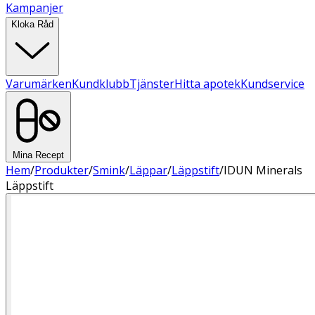
Kampanjer
Kloka Råd
Varumärken
Kundklubb
Tjänster
Hitta apotek
Kundservice
Mina Recept
Hem
/
Produkter
/
Smink
/
Läppar
/
Läppstift
/
IDUN Minerals
Läppstift