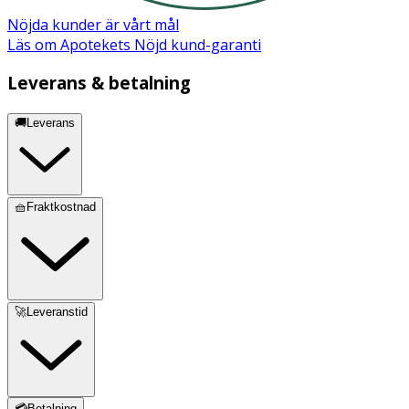
Nöjda kunder är vårt mål
Läs om Apotekets Nöjd kund-garanti
Leverans & betalning
🚚Leverans
🧺Fraktkostnad
🚀Leveranstid
💳Betalning