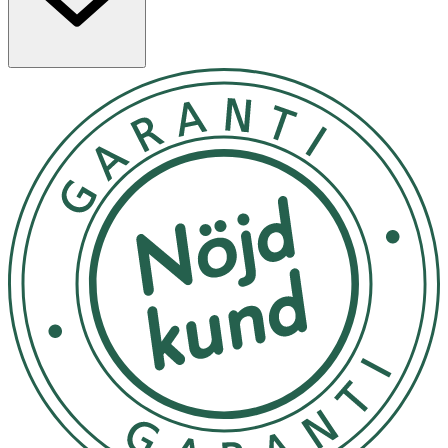
Egenskaper
- Nyans: INGRID – Light / Medium Cool 259
- Kall underton för ljus till medium hudton
- Ger ett jämnt och naturligt resultat med lätt lyster
- Byggbar täckning – anpassa efter behov
- Vegansk, parfymfri och berikad med högrenade
mineraler
- Återfuktande formula som låter huden andas
Användning
- Applicera med borste, makeupsvamp eller fingrar
- För jämn täckning:
använd IDUN Minerals Liquid
Foundation Brush
- För extra glow: dutta in produkten med fuktad