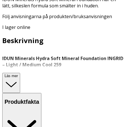
lätt, silkeslen formula som smälter in i huden.
Följ anvisningarna på produkten/bruksanvisningen
I lager online
Beskrivning
IDUN Minerals Hydra Soft Mineral Foundation INGRID
– Light / Medium Cool 259
IDUN Minerals Hydra Soft Mineral Foundation i nyansen
Läs mer
INGRID – Light / Medium Cool 259 är en sval ton med lätt
lystergivande finish, framtagen för dig med ljus till
medium hudton och kall underton. Den silkeslena,
återfuktande formulan smälter jämnt in i huden och ger
Produktfakta
en fräsch, naturlig look. Med byggbar täckning och
vårdande ingredienser passar den både till vardags och
mer uppklädda tillfällen.