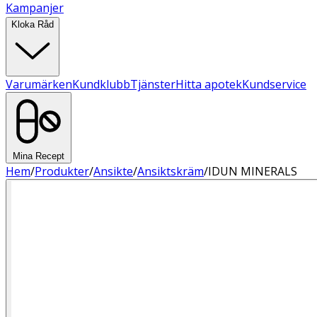
Kampanjer
Kloka Råd
Varumärken
Kundklubb
Tjänster
Hitta apotek
Kundservice
Mina Recept
Hem
/
Produkter
/
Ansikte
/
Ansiktskräm
/
IDUN MINERALS