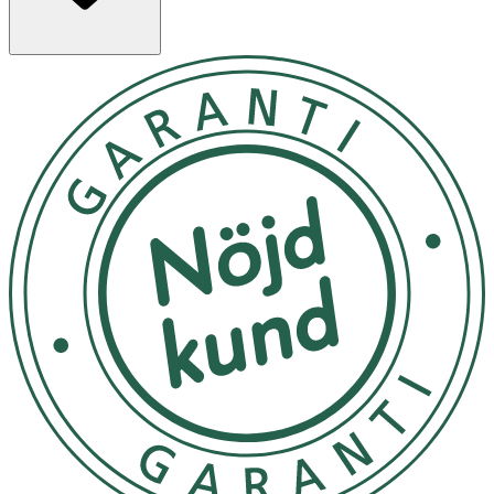
Följ anvisningarna på produkten/bruksanvisningen.
Användning
- Applicera produkten på morgonen på ren hud med
fingrarna, en svamp eller Idun Minerals stippling brush.
- Förvaras inte i direkt solljus.
Innehåll
Aqua / Water, C13-15 Alkane, Zinc Oxide, C12-15 Alkyl
Benzoate, Propanediol, Polyglyceryl-6 Polyricinoleate,
Pentylene Glycol, Disteardimonium Hectorite, Distarch
Phosphate, Zinc Stearate, Polyglyceryl-2 Isostearate,
Triethoxycaprylylsilane, 1,2-Hexanediol, Magnesium
Sulfate, Sodium Benzoate, Sodium Dehydroacetate,
Sodium Myristoyl Glutamate, Lecithin, Aluminum
Hydroxide, Tocopherol, Ascorbyl Palmitate, Stearic Acid,
Citric Acid, May Contain (+/-): C.I. 77891 (Titanium
Dioxide), C.I. 77492 (Iron Oxides), C.I.77491 (Iron Oxides),
C.I. 77499 (Iron Oxides).