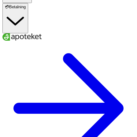
💳Betalning