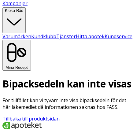
Kampanjer
Kloka Råd
Varumärken
Kundklubb
Tjänster
Hitta apotek
Kundservice
Mina Recept
Bipacksedeln kan inte visas
För tillfället kan vi tyvärr inte visa bipacksedeln för det
här läkemedlet då informationen saknas hos FASS.
Tillbaka till produktsidan